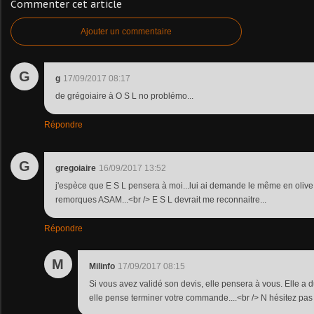
Commenter cet article
Ajouter un commentaire
G
g
17/09/2017 08:17
de grégoiaire à O S L no problémo...
Répondre
G
gregoiaire
16/09/2017 13:52
j'espèce que E S L pensera à moi...lui ai demande le même en olive
remorques ASAM...<br /> E S L devrait me reconnaitre...
Répondre
M
Milinfo
17/09/2017 08:15
Si vous avez validé son devis, elle pensera à vous. Elle a 
elle pense terminer votre commande....<br /> N hésitez pas 