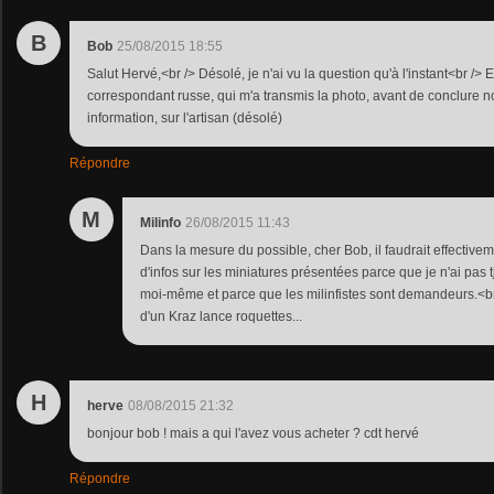
B
Bob
25/08/2015 18:55
Salut Hervé,<br /> Désolé, je n'ai vu la question qu'à l'instant<br /
correspondant russe, qui m'a transmis la photo, avant de conclure 
information, sur l'artisan (désolé)
Répondre
M
Milinfo
26/08/2015 11:43
Dans la mesure du possible, cher Bob, il faudrait effecti
d'infos sur les miniatures présentées parce que je n'ai pas 
moi-même et parce que les milinfistes sont demandeurs.<br
d'un Kraz lance roquettes...
H
herve
08/08/2015 21:32
bonjour bob ! mais a qui l'avez vous acheter ? cdt hervé
Répondre