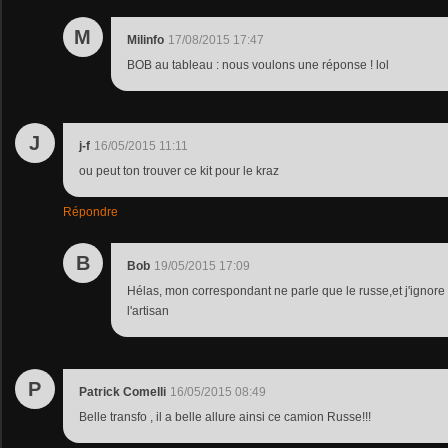
M
Milinfo
17/08/2015 17:47
BOB au tableau : nous voulons une réponse ! lol
J
j-f
16/05/2015 11:11
ou peut ton trouver ce kit pour le kraz
Répondre
B
Bob
19/05/2015 17:09
Hélas, mon correspondant ne parle que le russe,et j'ignor
l'artisan
P
Patrick Comelli
16/05/2015 08:49
Belle transfo , il a belle allure ainsi ce camion Russe!!!