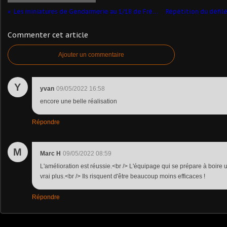
Les miniatures de Gendarmerie au 1/18 de Frédéric M. ​
Commenter cet article
Ajouter un commentaire
Y
yvan
09/05/2022 16:58
encore une belle réalisation
Répondre
M
Marc H
09/05/2022 08:59
L'amélioration est réussie.<br /> L'équipage qui se prépare à boire
vrai plus.<br /> Ils risquent d'être beaucoup moins efficaces !
Répondre