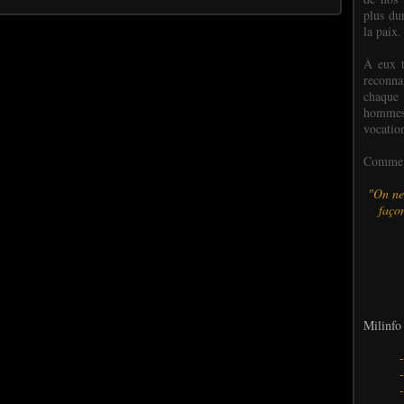
plus dur
la paix.
À eux t
reconn
chaque
hommes,
vocatio
Comme l
"On ne
façon
Milinfo 