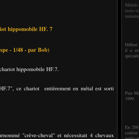
Milinfo
recto-v
miniatur
iot hippomobile HF. 7
Diffusé 
spe - 1/48 - par Bob)
il a eu
spéciali
 chariot hippomobile HF.7.
F.7", ce chariot entièrement en métal est sorti
Puis Mi
1999.
En 2002
couleu
surnommé "crève-cheval" et nécessitait 4 chevaux
publicat