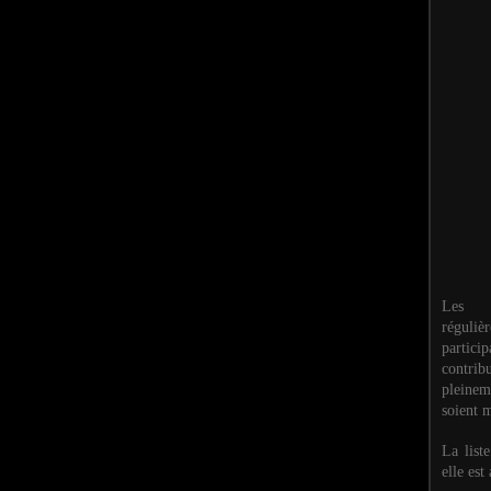
Les M
réguli
partic
contri
pleinem
soient m
La list
elle est