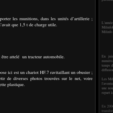
porter les munitions, dans les unités d’artillerie ;
L'anné
’avait que 1,5 t de charge utile.
Milinf
Milinfo 
t être attelé un tracteur automobile.
En jui
numéro,
temps d
diffusi
se ici est un chariot HF.7 ravitaillant un obusier ;
artir de diverses photos trouvées sur le net, voire
Les Mil
l'avent
te plastique.
une nou
repart à
En 2006
transf