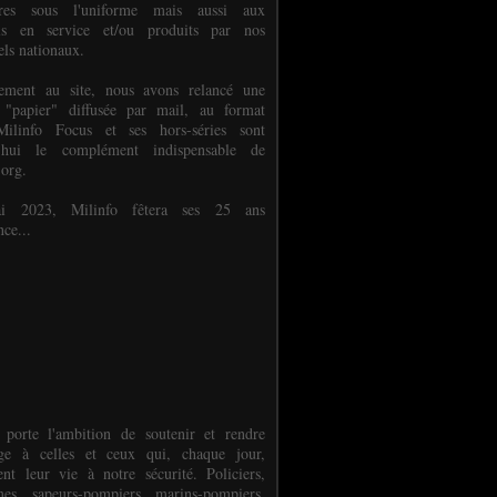
ures sous l'uniforme mais aussi aux
els en service et/ou produits par nos
els nationaux.
èlement au site, nous avons relancé une
 "papier" diffusée par mail, au format
ilinfo Focus et ses hors-séries sont
d'hui le complément indispensable de
.org.
 2023, Milinfo fêtera ses 25 ans
nce...
 porte l'ambition de soutenir et rendre
e à celles et ceux qui, chaque jour,
ent leur vie à notre sécurité. Policiers,
es, sapeurs-pompiers, marins-pompiers,