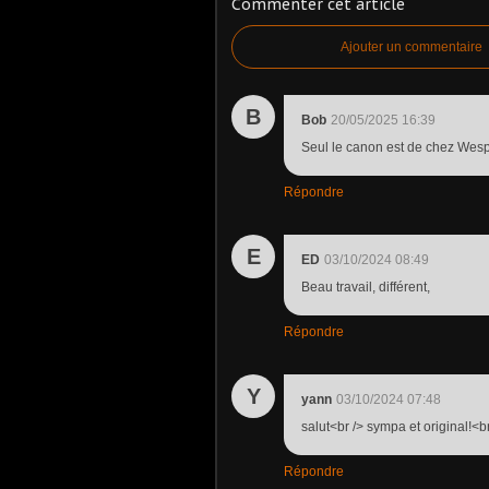
Commenter cet article
Ajouter un commentaire
B
Bob
20/05/2025 16:39
Seul le canon est de chez Wespe
Répondre
E
ED
03/10/2024 08:49
Beau travail, différent,
Répondre
Y
yann
03/10/2024 07:48
salut<br /> sympa et original!<b
Répondre