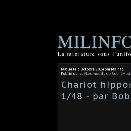
MILINF
La miniature sous l'unif
Publié le
3 Octobre 2024
par Milinfo
Publié dans :
#Les modifs de Bob
,
#Modif
Chariot hippo
1/48 - par Bob)