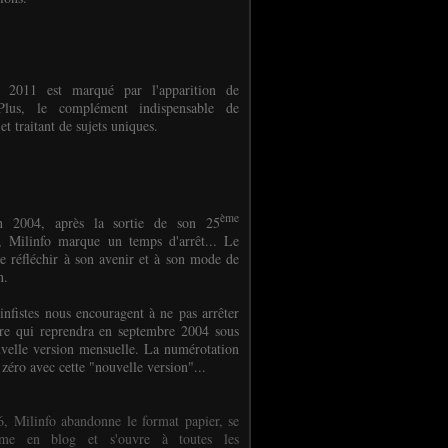
e 2011 est marqué par l'apparition de
oPlus, le complément indispensable de
et traitant de sujets uniques.
ème
n 2004, après la sortie de son 25
 Milinfo marque un temps d'arrêt... Le
e réfléchir à son avenir et à son mode de
on.
infistes nous encouragent à ne pas arrêter
ure qui reprendra en septembre 2004 sous
velle version mensuelle. La numérotation
 zéro avec cette "nouvelle version"...
, Milinfo abandonne le format papier, se
orme en blog et s'ouvre à toutes les