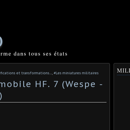
O
orme dans tous ses états
MILI
ications et transformations...
,
#Les miniatures militaires
mobile HF. 7 (Wespe -
 ​