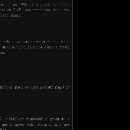
 est né en 1998 ; il s'agissait alors d'un
erso en N&B, sans prétention, dédié aux
es militaires.
auprès de collectionneurs et de détaillants,
 droit à quelques échos dans la presse
sée.
linfo est passé de deux à quatre pages en
, le N&B est abandonné au profit de la
r qui s'impose définitivement dans nos
ions.