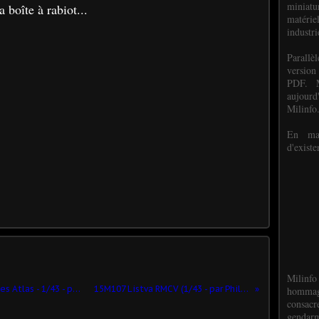
miniat
 boîte à rabiot...
matéri
industri
P
arall
version
PDF. M
aujour
Milinfo
En mai
d'existe
Milinfo
Hanomag Sd.SkFZ 251/22 pack 40 (Bases Atlas - 1/43 - par Hervé C.) ​
15M107 Listva RMCV (1/43 - par Philippe S.) ​
hommag
consacr
gendarm