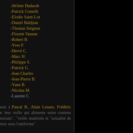
-Jérôme Hadacek
-Patrick Comelli
-Elodie Saint-Lot
-Daniel Baldjian
-Thomas Seignon
-Florent Vasseur
-Robert B.
-Yves P.
-Hervé C.
-Marc H.
-Philippe S.
-Patrick G.
-Jean-Charles
-Jean-Pierre B.
-Yann B.
-Nicolas M.
-Laurent C.
aussi à
Pascal B., Alain Lesaux, Frédéric
ur leur veille qui alimente notre contenu
oriam", "veille matériels et "actualité de
ature sous l'uniforme".