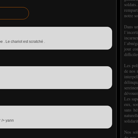
soldats.
rempart
notre so
Dans un
l’incer
incar
 . Le chariot est scratché .
l’abnéga
jour co
difficil
Les poli
de nos 
interpe
délinq
sereine
dévoue
Les sap
eux, so
sans hé
naturell
solidari
r /> yann
Nos sol
de nos f