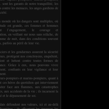
.. sont les garants de notre tranquillité, les
s contre les menaces, les anges gardiens de
ciété.
 monde où les dangers sont multiples, où
titude est grande, ces femmes et hommes
nent l’engagement, le courage et
tion, en veillant sur nous sans relâche, de
mme de nuit, dans des conditions souvent
es, parfois au péril de leur vie.
ciers et les gendarmes assurent la sécurité
rues, protègent nos concitoyens, enquêtent,
llent et luttent contre toutes formes de
uance. Grâce à eux, nous pouvons vivre
ment, confiants en leur vigilance et leur
ment.
eurs-pompiers et marins-pompiers, quant à
nt ces héros du quotidien qui interviennent
siter face aux flammes, aux catastrophes
es, aux accidents de la vie ; ils incarnent la
té et le dépassement de soi.
dats défendent nos valeurs, ici et au-delà
rontières ; ils affrontent les épreuves les