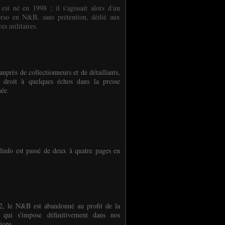
 est né en 1998 ; il s'agissait alors d'un
erso en N&B, sans prétention, dédié aux
es militaires.
auprès de collectionneurs et de détaillants,
 droit à quelques échos dans la presse
sée.
linfo est passé de deux à quatre pages en
, le N&B est abandonné au profit de la
r qui s'impose définitivement dans nos
ions.