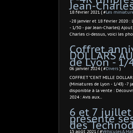
Jean-Charles)
18 février 2021 ( #
Les miniature
-28 janvier et 18 février 2020 
- 1/50 - par Jean-Charles) Ajout 
Charles ci-dessus, voici les ph
Coffret anni
DOLLARS AU 
de Lyon - 1/4
06 janvier 2024 ( #
Divers
)
COFFRET "CENT MILLE DOLLARS 
(Miniatures de Lyon - 1/43) -7 
disponible à la vente : Découv
2024 : Avis aux...
6 et 7 juille
présenté ses
des Technod
15 août 2021 ( #
Véhicules&Mat