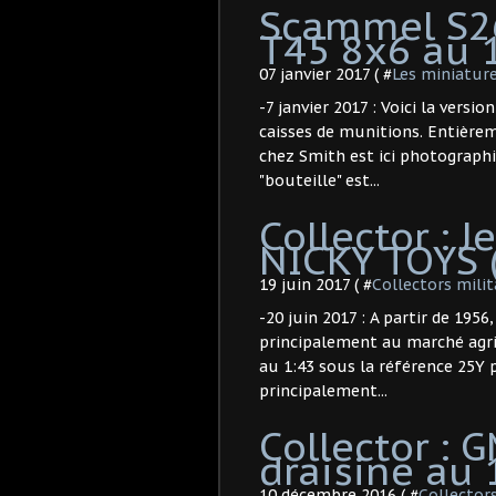
Scammel S26
T45 8x6 au 
07 janvier 2017 ( #
Les miniatur
-7 janvier 2017 : Voici la vers
caisses de munitions. Entière
chez Smith est ici photographié
"bouteille" est...
Collector : 
NICKY TOYS 
19 juin 2017 ( #
Collectors milit
-20 juin 2017 : A partir de 1956
principalement au marché agric
au 1:43 sous la référence 25Y p
principalement...
Collector :
draisine au 
10 décembre 2016 ( #
Collectors