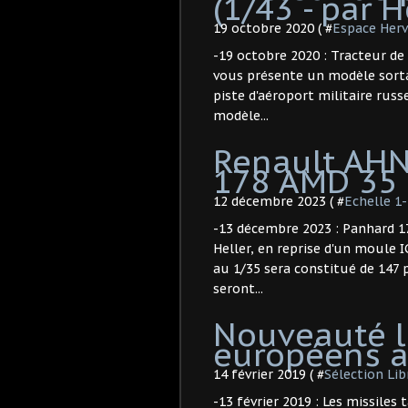
(1/43 - par H
19 octobre 2020 ( #
Espace Herv
-19 octobre 2020 : Tracteur de 
vous présente un modèle sortant
piste d'aéroport militaire russ
modèle...
Renault AHN
178 AMD 35 (H
12 décembre 2023 ( #
Echelle 1
-13 décembre 2023 : Panhard 1
Heller, en reprise d'un moule 
au 1/35 sera constitué de 147 
seront...
Nouveauté li
européens a
14 février 2019 ( #
Sélection Li
-13 février 2019 : Les missiles 