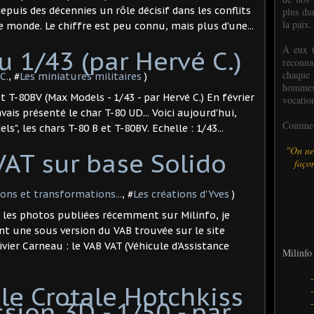
depuis des décennies un rôle décisif dans les conflits
plus dur
la paix.
monde. Le chiffre est peu connu, mais plus d’une...
À eux t
u 1/43 (par Hervé C.)
reconn
chaque
C.
, #
Les miniatures militaires
)
hommes,
et T-80BV (Max Models - 1/43 - par Hervé C.) En février
vocatio
avais présenté le char T-80 UD... Voici aujourd'hui,
Comme l
", les chars T-80 B et T-80BV. Echelle : 1/43...
"On ne
VAT sur base Solido
façon
ions et transformations...
, #
Les créations d'Yves
)
r les photos publiées récemment sur Milinfo, je
t une sous version du VAB trouvée sur le site
ivier Carneau : le VAB VAT (Véhicule d'Assistance
Milinfo 
ile Crotale Hotchkiss
sion 3D - 1/50 - par