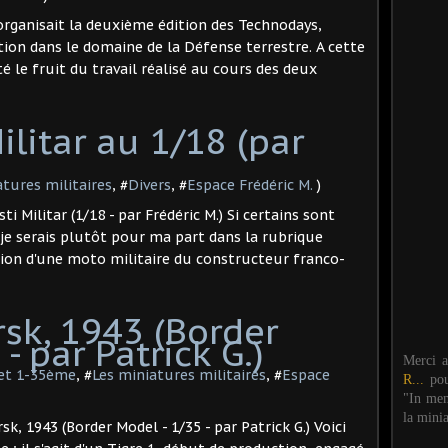
 organisait la deuxième édition des Technodays,
tion dans le domaine de la Défense terrestre. A cette
té le fruit du travail réalisé au cours des deux
ilitar au 1/18 (par
atures militaires
, #
Divers
, #
Espace Frédéric M.
)
i Militar (1/18 - par Frédéric M.) Si certains sont
 je serais plutôt pour ma part dans la rubrique
ction d'une moto militaire du constructeur franco-
rsk, 1943 (Border
 par Patrick G.) ​
Merci 
 et 1-35ème
, #
Les miniatures militaires
, #
Espace
R...
po
"In mem
la mini
rsk, 1943 (Border Model - 1/35 - par Patrick G.) Voici