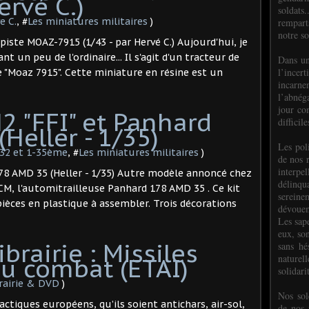
ervé C.)
soldats.
e C.
, #
Les miniatures militaires
)
rempart
notre so
piste MOAZ-7915 (1/43 - par Hervé C.) Aujourd'hui, je
 un peu de l'ordinaire... Il s'agit d'un tracteur de
Dans un
l’incer
e "Moaz 7915". Cette miniature en résine est un
incar
l’abnéga
jour co
2 "FFI" et Panhard
difficil
eller - 1/35) ​
Les poli
-32 et 1-35ème
, #
Les miniatures militaires
)
de nos 
interpe
78 AMD 35 (Heller - 1/35) Autre modèle annoncé chez
délinq
ICM, l'automitrailleuse Panhard 178 AMD 35 . Ce kit
sereine
pièces en plastique à assembler. Trois décorations
dévoue
Les sap
eux, so
brairie : Missiles
sans hé
naturell
u combat (ETAI)
solidari
brairie & DVD
)
Nos sol
tactiques européens, qu’ils soient antichars, air-sol,
de nos f