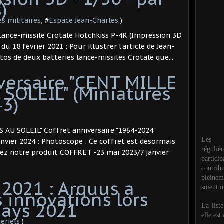
 ​
s militaires
, #
Espace Jean-Charles
)
: Lance-missile Crotale Hotchkiss P-4R (Impression 3D
du 18 février 2021 : Pour illustrer l'article de Jean-
otos de deux batteries lance-missiles Crotale que...
versaire "CENT MILLE
SOLEIL" (Miniatures
3) ​
AU SOLEIL" Coffret anniversaire "1964-2024"
Les M
janvier 2024 : Photoscope : Ce coffret est désormais
réguli
rez notre produit COFFRET -23 mai 2023/7 janvier
partic
contri
pleinem
t 2021 : Arquus a
soient m
 innovations lors
ays 2021
La list
elle est
ériels
)