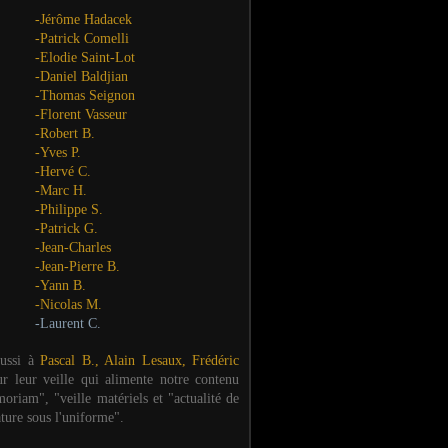
-Jérôme Hadacek
-Patrick Comelli
-Elodie Saint-Lot
-Daniel Baldjian
-Thomas Seignon
-Florent Vasseur
-Robert B.
-Yves P.
-Hervé C.
-Marc H.
-Philippe S.
-Patrick G.
-Jean-Charles
-Jean-Pierre B.
-Yann B.
-Nicolas M.
-Laurent C.
aussi à
Pascal B., Alain Lesaux, Frédéric
ur leur veille qui alimente notre contenu
oriam", "veille matériels et "actualité de
ature sous l'uniforme".