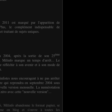
e 2011 est marqué par l'apparition de
oPlus, le complément indispensable de
et traitant de sujets uniques.
ème
n 2004, après la sortie de son 25
 Milinfo marque un temps d'arrêt... Le
e réfléchir à son avenir et à son mode de
on.
infistes nous encouragent à ne pas arrêter
ure qui reprendra en septembre 2004 sous
velle version mensuelle. La numérotation
 zéro avec cette "nouvelle version"...
, Milinfo abandonne le format papier, se
orme en blog et s'ouvre à toutes les