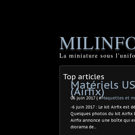
MILINF
La miniature sous l'unif
Top articles
Matériels US
(Airfix)
06 juin 2017 ( #
Maquettes et mi
-6 juin 2017 : Le kit Airfix est
Quelques photos du kit Airfix Li
Airfix annonce une boîte qui 
diorama de...