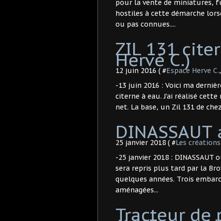
pour la vente de miniatures, 
hostiles à cette démarche lors
ou pas connues....
ZIL 131 cite
Hervé C.)
12 juin 2016 ( #
Espace Herve C.
-13 juin 2016 : Voici ma derniè
citerne à eau. J'ai réalisé cet
net. La base, un Zil 131 de chez
DINASSAUT a
25 janvier 2018 ( #
Les créations
-25 janvier 2018 : DINASSAUT ou
sera repris plus tard par la B
quelques années. Trois embarc
aménagées...
Tracteur de