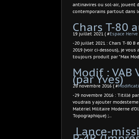
antinavires ou sol-air, jouent 
contemporains partout dans le 
Chars T-80 a
19 juillet 2021 ( #
Espace Herve 
-20 juillet 2021 : Chars T-80 B 
2019 (voir ci-dessous), je vous 
toujours produit par "Max Models
Modif : VAB 
(par Yves)
28 novembre 2016 ( #
Modificat
-29 novembre 2016 : Titillé pa
voudrais y ajouter modestemen
Matériel Militaire Moderne d'Ol
Topographique) ;...
​ Lance-miss
P-4R (Impres