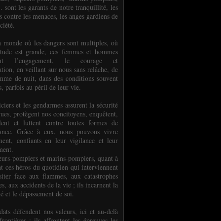
.. sont les garants de notre tranquillité, les
s contre les menaces, les anges gardiens de
ciété.
 monde où les dangers sont multiples, où
titude est grande, ces femmes et hommes
nent l’engagement, le courage et
tion, en veillant sur nous sans relâche, de
mme de nuit, dans des conditions souvent
es, parfois au péril de leur vie.
ciers et les gendarmes assurent la sécurité
rues, protègent nos concitoyens, enquêtent,
llent et luttent contre toutes formes de
uance. Grâce à eux, nous pouvons vivre
ment, confiants en leur vigilance et leur
ment.
eurs-pompiers et marins-pompiers, quant à
nt ces héros du quotidien qui interviennent
siter face aux flammes, aux catastrophes
es, aux accidents de la vie ; ils incarnent la
té et le dépassement de soi.
dats défendent nos valeurs, ici et au-delà
rontières ; ils affrontent les épreuves les