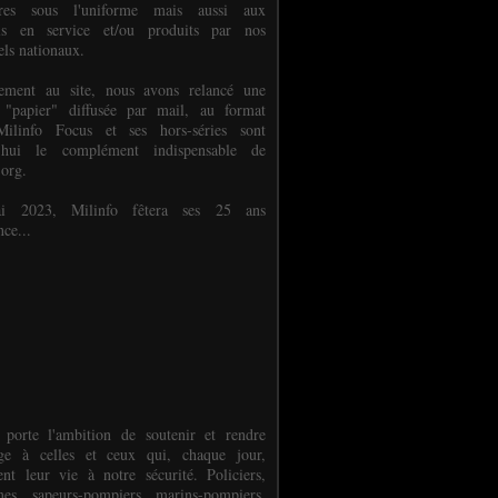
ures sous l'uniforme mais aussi aux
els en service et/ou produits par nos
els nationaux.
èlement au site, nous avons relancé une
 "papier" diffusée par mail, au format
ilinfo Focus et ses hors-séries sont
d'hui le complément indispensable de
.org.
 2023, Milinfo fêtera ses 25 ans
nce...
 porte l'ambition de soutenir et rendre
e à celles et ceux qui, chaque jour,
ent leur vie à notre sécurité. Policiers,
es, sapeurs-pompiers, marins-pompiers,