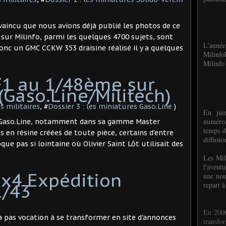
nvaincu que nous avions déjà publié les photos de ce
sur Milinfo, parmi les quelques 4700 sujets, sont
L'anné
donc un GMC CCKW 353 draisine réalisé il y a quelques
Milinf
Milinfo 
1 au 1/48ème sur
(Gaso.Line/Militech)
s militaires
, #
Dossier 3 : les miniatures Gaso.Line
)
En jui
numéro,
hui Gaso.Line, notamment dans sa gamme Master
temps d
 en résine créées de toute pièce, certains d'entre
diffusi
e pas si lointaine où Olivier Saint Lôt utilisait des
Les Mil
l'avent
6x4 Expédition
une nou
1/43
repart à
En 2006
'a pas vocation à se transformer en site d'annonces
transf