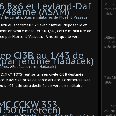
 8x6 et Leyland-Daf
Milinfo
1/48ème (ASAM)
recto-v
miniatur
es Hartsmith
, #
Les miniatures de Florent Vasseur
)
ion 8x8 du scammell S26 avec plateau déposable et
ment en white metal et au 1/48, cette miniature de
e par Flortent Vasseur... A noter que le vert
Diffusé 
il a eu
spéciali
Jeep CJ3B au 1/43 de
(par jérôme Hadacek)
aires
, #
Espace Jérôme Hadacek
)
, DINKY TOYS réalise la jeep civile CJ3B destinée
Puis Mi
ole avec sa prise de force arrière. Commercialisée
1999.
uis 405, elle sera déclinée en version militaire,
 GMC CCKW 353
En 2002
1:50 (Firetech)
couleu
publicat
 militaires
, #
Dossier 1 : les miniatures Solido-Verem