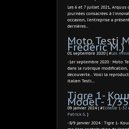
Les 6 et 7 juillet 2021, Arquus
journées consacrées à l’innova
occasion, l’entreprise a présen
dernières...
Moto Testi M
Frédéric M.)
01 septembre 2020 ( #
Les mini
-1er septembre 2020 : Moto Test
dans la rubrique modification,
découverte... Voici la reprodu
italien Testi....
Tigre 1- Kou
Model - 1/35 -
09 janvier 2024 ( #
Echelle 1-32
Patrick G.
)
-8/9 janvier 2024 : Tigre 1- Kou