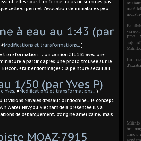
fussent-elles sous l'uniforme, nous ne sommes pas
miniat
matéri
que celle-ci permet l'évocation de miniatures peu
industri
P
arall
rne à eau au 1:43 (par
version
PDF. M
aujour
, #
Modifications et transformations...
)
Milinfo
re transformation... : un camion ZIL 131 avec une
En mai
te miniature à partir d'après une photo trouvée sur le
d'existe
 Elecon, était endommagée ; la peinture s'écaillait...
u 1/50 (par Yves P)
 d'Yves
, #
Modifications et transformations...
)
 Divisions Navales d'Assaut d'Indochine... le concept
rown Water Navy du Vietnam déjà présentée il y a
ations de débarquement, d'origine américaine, mais
Milinfo
hommag
 piste MOAZ-7915
consacr
gendarm