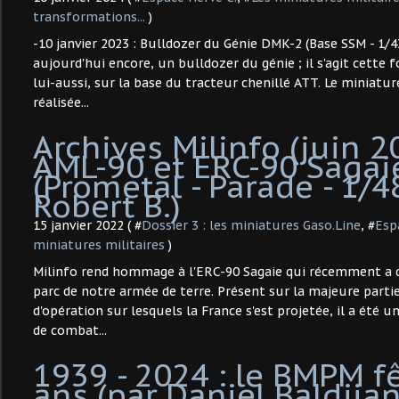
transformations...
)
-10 janvier 2023 : Bulldozer du Génie DMK-2 (Base SSM - 1/43 
aujourd'hui encore, un bulldozer du génie ; il s'agit cette 
lui-aussi, sur la base du tracteur chenillé ATT. Le miniatu
réalisée...
​Archives Milinfo (juin 2
AML-90 et ERC-90 Sagai
(Prometal - Parade - 1/48
Robert B.) ​
15 janvier 2022 ( #
Dossier 3 : les miniatures Gaso.Line
, #
Esp
miniatures militaires
)
Milinfo rend hommage à l'ERC-90 Sagaie qui récemment a q
parc de notre armée de terre. Présent sur la majeure parti
d'opération sur lesquels la France s'est projetée, il a été un
de combat...
1939 - 2024 : le BMPM f
ans (par Daniel Baldjian