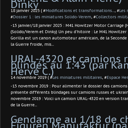
Dinky
18 janvier 2025 ( #
Modifications et transformations...
, #
Les 
#
Dossier 1 : les miniatures Solido-Verem
, #
Collectors milit
-15 janvier/18 janvier 2025 : M41 Howitzer Motor Carriage (
(Solido/Verem et Dinky) Un peu d'hitoire : Le M41 Howitzer
Gorilla est un canon automoteur américain, de la Seconde
la Guerre froide, mis...
URAL-4320 et camions 
blindés au 1:43 (par Ka
Hervé C.)
14 novembre 2019 ( #
Les miniatures militaires
, #
Espace Her
-15 novembre 2019 : Pour alimenter le dossier des camions 
présente différents blindages sur camions russes et ukrain
novembre 2019 : Voici un camion URAL-4320 en version tra
de la Guerre...
Gendarme au 1/18 de c
Figuren Manufaktur (par