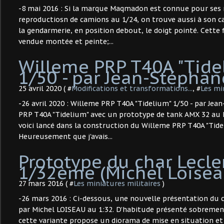
-8 mai 2016 : Si la marque Maqmadon est connue pour ses
reproductiosn de camions au 1/24, on trouve aussi à son 
la gendarmerie, en position debout, le doigt pointé. Cette f
vendue montée et peinte;...
Willeme PRP T40A "Tide
1/50 - par Jean-Stéphan
25 avril 2020 ( #
Modifications et transformations...
, #
Les mi
-26 avril 2020 : Willeme PRP T40A "Tidelium" 1/50 - par Je
PRP T40A "Tidelium" avec un prototype de tank AMX 32 a
voici lancé dans la construction du Willeme PRP T40A "Tide
Heureusement que j'avais...
Prototype du char Lecle
1/32ème (Michel Loisea
27 mars 2016 ( #
Les miniatures militaires
)
-26 mars 2016 : Ci-dessous, une nouvelle présentation du 
par Michel LOISEAU au 1:32. D’habitude présenté sobrement
cette variante propose un diorama de mise en situation et