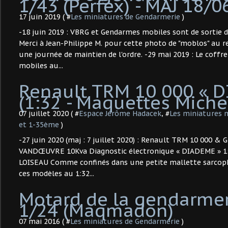
1/43 (Perfex) - MAJ 18/0
17 juin 2019 ( #
Les miniatures de Gendarmerie
)
-18 juin 2019 : VBRG et Gendarmes mobiles sont de sortie da
Merci à Jean-Philippe M. pour cette photo de "moblos" au re
une journée de maintien de l'ordre. -29 mai 2019 : Le coff
mobiles au...
Renault TRM 10 000 « 
(1:32 - Maquettes Miche
07 juillet 2020 ( #
Espace Jérôme Hadacek
, #
Les miniatures m
et 1-35ème
)
-27 juin 2020 (maj : 7 juillet 2020) : Renault TRM 10 000 &
VANDŒUVRE 10Kva Diagnostic électronique « DIADEME » 1:
LOISEAU Comme confinés dans une petite mallette sarcoph
ces modèles au 1:32...
Motard de la gendarmer
1/24 (Maqmadon)
07 mai 2016 ( #
Les miniatures de Gendarmerie
)