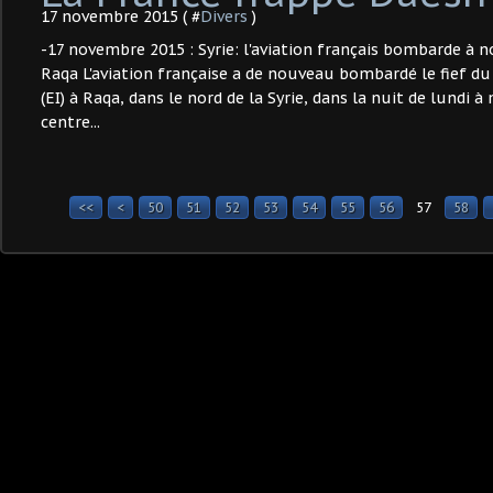
17 novembre 2015 ( #
Divers
)
-17 novembre 2015 : Syrie: l'aviation français bombarde à no
Raqa L'aviation française a de nouveau bombardé le fief d
(EI) à Raqa, dans le nord de la Syrie, dans la nuit de lundi 
centre...
<<
<
10
20
30
40
50
51
52
53
54
55
56
57
58