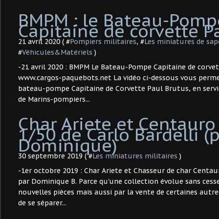
BMPM : le Bateau-Pomp
Capitaine de corvette P
21 avril 2020 ( #
Pompiers militaires
, #
Les miniatures de sa
#
Véhicules&Matériels
)
-21 avril 2020 : BMPM Le Bateau-Pompe Capitaine de corve
www.cargos-paquebots.net La vidéo ci-dessous vous permet
bateau-pompe Capitaine de Corvette Paul Brutus, en servic
de Marins-pompiers...
Char Ariete et Centauro
1/50 de Carlo Bardelli (
Dominique)
30 septembre 2019 ( #
Les miniatures militaires
)
-1er octobre 2019 : Char Ariete et Chasseur de char Centauro
par Dominique B. Parce qu'une collection évolue sans cesse
nouvelles pièces mais aussi par la vente de certaines autre
de se séparer...