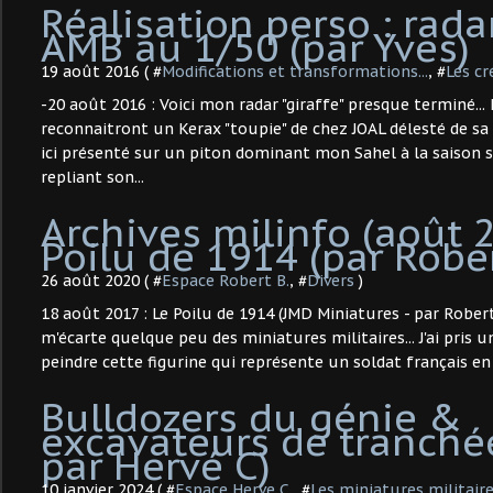
Réalisation perso : rada
AMB au 1/50 (par Yves)
19 août 2016 ( #
Modifications et transformations...
, #
Les cr
-20 août 2016 : Voici mon radar "giraffe" presque terminé...
reconnaitront un Kerax "toupie" de chez JOAL délesté de sa 
ici présenté sur un piton dominant mon Sahel à la saison 
repliant son...
Archives milinfo (août 2
Poilu de 1914 (par Rober
26 août 2020 ( #
Espace Robert B.
, #
Divers
)
18 août 2017 : Le Poilu de 1914 (JMD Miniatures - par Robert 
m'écarte quelque peu des miniatures militaires... J'ai pris 
peindre cette figurine qui représente un soldat français en 
Bulldozers du génie &
excavateurs de tranchée
par Hervé C) ​
10 janvier 2024 ( #
Espace Herve C.
, #
Les miniatures militair