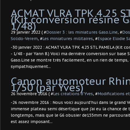
ACMAT VLRA TPK 4.25 S
(Kit conversion résine G
1/48)
29 janvier 2022 ( #
Dossier 3 : les miniatures Gaso.Line
, #
Dos
Solido-Verem
, #
Les miniatures militaires
, #
Espace Elodie S
-30 janvier 2022 : ACMAT VLRA TPK 4.25 STL PAMELA (Kit con
- 1/48 - par Yann B.) Voici ma dernière conversion sur base S
Gaso.Line se montre très facilement, en un rien de temps,
sympathiquement...
Canon automoteur Rhin
1/50 (par Yves)
26 novembre 2016 ( #
Les créations d'Yves
, #
Modifications et
-26 novembre 2016 : Nous voici aujourd'hui dans le grand Ve
immense plateau semi désertique que j'ai eu la chance de tra
longtemps, mais que le G6 obusier de155mm ne parcourait 
est assez imposant...