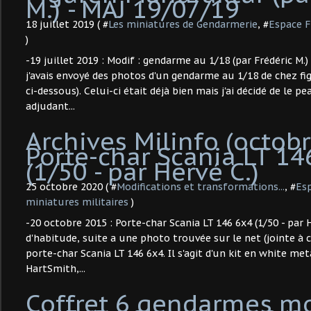
M.) - MAJ 19/07/19
18 juillet 2019 ( #
Les miniatures de Gendarmerie
, #
Espace F
)
-19 juillet 2019 : Modif : gendarme au 1/18 (par Frédéric M.)
j'avais envoyé des photos d'un gendarme au 1/18 de chez f
ci-dessous). Celui-ci était déjà bien mais j'ai décidé de le p
adjudant...
Archives Milinfo (octobr
Porte-char Scania LT 14
(1/50 - par Hervé C.)
25 octobre 2020 ( #
Modifications et transformations...
, #
Esp
miniatures militaires
)
-20 octobre 2015 : Porte-char Scania LT 146 6x4 (1/50 - par
d'habitude, suite a une photo trouvée sur le net (jointe à ce
porte-char Scania LT 146 6x4. Il s'agit d'un kit en white me
HartSmith,...
Coffret 6 gendarmes mo