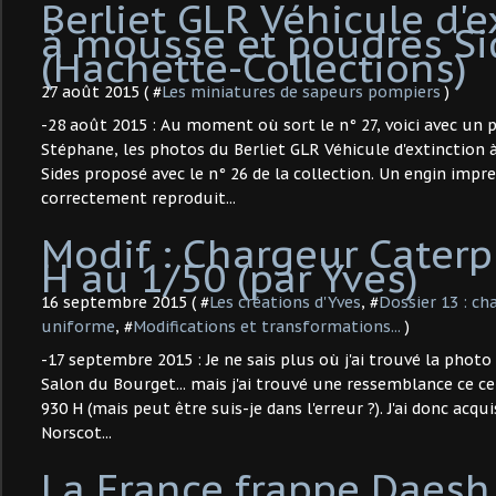
Berliet GLR Véhicule d'e
à mousse et poudres Si
(Hachette-Collections)
27 août 2015 ( #
Les miniatures de sapeurs pompiers
)
-28 août 2015 : Au moment où sort le n° 27, voici avec un p
Stéphane, les photos du Berliet GLR Véhicule d'extinction
Sides proposé avec le n° 26 de la collection. Un engin impr
correctement reproduit...
Modif : Chargeur Caterpi
H au 1/50 (par Yves)
16 septembre 2015 ( #
Les créations d'Yves
, #
Dossier 13 : ch
uniforme
, #
Modifications et transformations...
)
-17 septembre 2015 : Je ne sais plus où j'ai trouvé la photo
Salon du Bourget... mais j'ai trouvé une ressemblance ce c
930 H (mais peut être suis-je dans l'erreur ?). J'ai donc acq
Norscot...
La France frappe Daesh