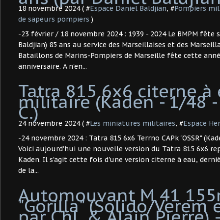
18 novembre 2024 ( #
Espace Daniel Baldjian
, #
Pompiers mil
de sapeurs pompiers
)
-23 février / 18 novembre 2024 : 1939 - 2024 Le BMPM fête s
Baldjian) 85 ans au service des Marseillaises et des Marseilla
Bataillons de Marins-Pompiers de Marseille fête cette an
anniversaire. A n'en...
Tatra 815 6x6 citerne à
militaire (Kaden - 1/48 
C.)
24 novembre 2024 ( #
Les miniatures militaires
, #
Espace Her
-24 novembre 2024 : Tatra 815 6x6 Terrno CAPk "OSSR" (Kaden
Voici aujourd'hui une nouvelle version du Tatra 815 6x6 re
Kaden. Il s'agit cette fois d'une version citerne à eau, dern
de la...
Automouvant M 41 15
"Gorilla" (Solido/Verem e
par ChL & Alain Pierre) 