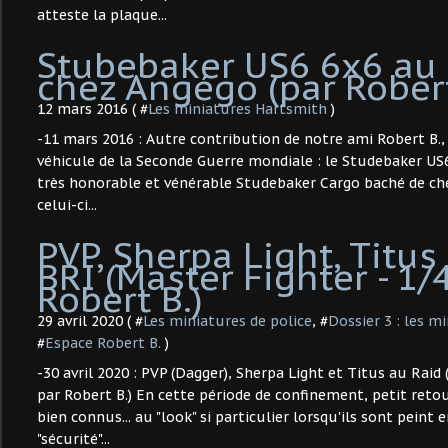
atteste la plaque...
Stubebaker US6 6x6 au 
chez Angégo (par Robert
12 mars 2016 ( #
Les miniatures Hartsmith
)
-11 mars 2016 : Autre contribution de notre ami Robert B., i
véhicule de la Seconde Guerre mondiale : le Studebaker US6
très honorable et vénérable Studebaker Cargo baché de che
celui-ci...
PVP, Sherpa Light, Titus
BRI (Master Fighter - 1/4
Robert B.)
29 avril 2020 ( #
Les miniatures de police
, #
Dossier 3 : les m
#
Espace Robert B.
)
-30 avril 2020 : PVP (Dagger), Sherpa Light et Titus au Raid 
par Robert B.) En cette période de confinement, petit reto
bien connus... au "look" si particulier lorsqu'ils sont peint e
"sécurité"...