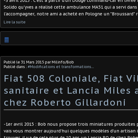
-3 avril 2015 : C'est à partir d'un Dodge command-car en livré
Solido qu'yves a réalisé cette ambulance MA51 qui a servi dans
l'accompagner, notre ami a acheté en Pologne un "Broussard" réa
Lire la suite
…
Publié le
31 Mars 2015
par Milinfo/Bob
Publié dans :
#Modifications et transformations...
Fiat 508 Coloniale, Fiat Vi
sanitaire et Lancia Miles 
chez Roberto Gillardoni
-1er avril 2015 : Bob nous propose trois miniatures produites pa
vais vous montrer aujourd'hui quelques modèles d'un artisan it
trouver, il y a de cela plus de 10 ans un Lancia RO de chez Robert