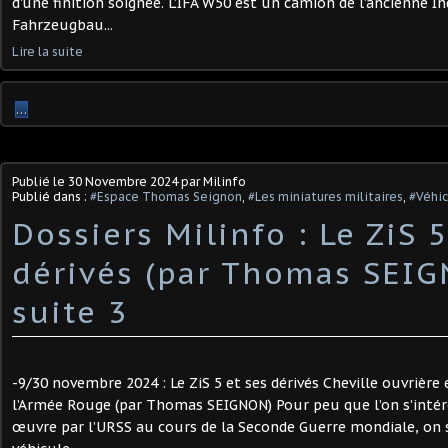
d'une finition soignée. L’IFA W50 est un camion de l’ancienne I
Fahrzeugbau...
Lire la suite
…
Publié le
30 Novembre 2024
par Milinfo
Publié dans :
#Espace Thomas Seignon
,
#Les miniatures militaires
,
#Véhi
Dossiers Milinfo : Le ZiS 5
dérivés (par Thomas SEIG
suite 3
-9/30 novembre 2024 : Le ZiS 5 et ses dérivés Cheville ouvrière
l’Armée Rouge (par Thomas SEIGNON) Pour peu que l’on s’intér
œuvre par l’URSS au cours de la Seconde Guerre mondiale, on s