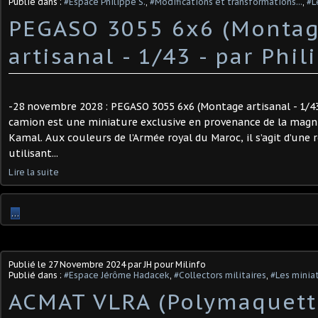
Publié dans :
#Espace Philippe S.
,
#Modifications et transformations...
,
#L
PEGASO 3055 6x6 (Monta
artisanal - 1/43 - par Phili
-28 novembre 2028 : PEGASO 3055 6x6 (Montage artisanal - 1/43 
camion est une miniature exclusive en provenance de la magni
Kamal. Aux couleurs de l’Armée royal du Maroc, il s’agit d’une r
utilisant...
Lire la suite
…
Publié le
27 Novembre 2024
par JH pour Milinfo
Publié dans :
#Espace Jérôme Hadacek
,
#Collectors militaires
,
#Les miniat
ACMAT VLRA (Polymaquette