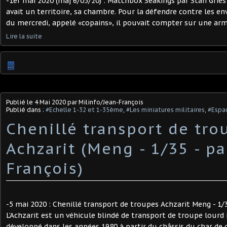
-1er mai 2020 (maj 6/05/20) : Matchbox Seakings par Stan Gries
avait un territoire, sa chambre. Pour la défendre contre les en
du mercredi, appelé «copains», il pouvait compter sur une arma
Lire la suite
…
Publié le
4 Mai 2020
par Milinfo/Jean-François
Publié dans :
#Echelle 1-32 et 1-35ème
,
#Les miniatures militaires
,
#Espac
Chenillé transport de tro
Achzarit (Meng - 1/35 - pa
François)
-5 mai 2020 : Chenillé transport de troupes Achzarit Meng - 1/3
L’Achzarit est un véhicule blindé de transport de troupe lourd is
développé dans les années 1980 à partir du châssis du char de c