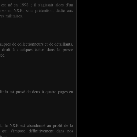
 est né en 1998 ; il s'agissait alors d'un
erso en N&B, sans prétention, dédié aux
es militaires.
auprès de collectionneurs et de détaillants,
 droit à quelques échos dans la presse
sée.
linfo est passé de deux à quatre pages en
, le N&B est abandonné au profit de la
r qui s'impose définitivement dans nos
ions.