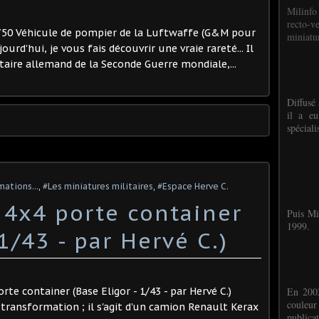
Milinfo
recto-v
3750 Véhicule de pompier de la Luftwaffe (G&M pour
miniatur
ourd'hui, je vous fais découvrir une vraie rareté... Il
taire allemand de la Seconde Guerre mondiale,...
Diffusé 
il a eu
spéciali
mations...
,
#Les miniatures militaires
,
#Espace Herve C.
 4x4 porte container
Puis Mi
1999.
 1/43 - par Hervé C.)
rte container (Base Eligor - 1/43 - par Hervé C.)
En 2002
couleu
transformation ; il s'agit d'un camion Renault Kerax
publicat