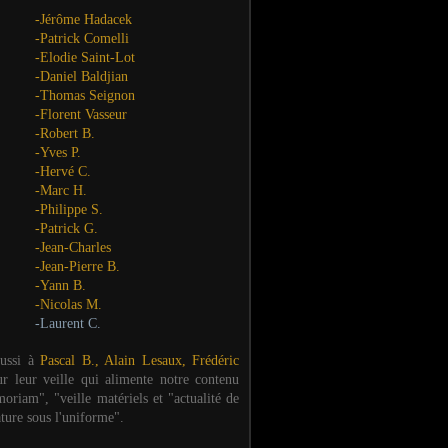
-Jérôme Hadacek
-Patrick Comelli
-Elodie Saint-Lot
-Daniel Baldjian
-Thomas Seignon
-Florent Vasseur
-Robert B.
-Yves P.
-Hervé C.
-Marc H.
-Philippe S.
-Patrick G.
-Jean-Charles
-Jean-Pierre B.
-Yann B.
-Nicolas M.
-Laurent C.
aussi à
Pascal B., Alain Lesaux, Frédéric
ur leur veille qui alimente notre contenu
oriam", "veille matériels et "actualité de
ature sous l'uniforme".