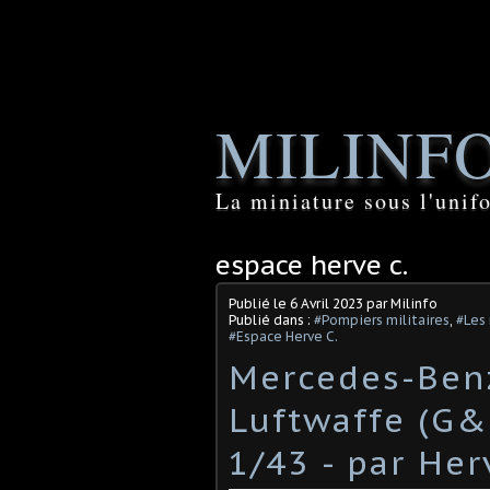
MILINF
La miniature sous l'unif
espace herve c.
Publié le
6 Avril 2023
par Milinfo
Publié dans :
#Pompiers militaires
,
#Les
#Espace Herve C.
Mercedes-Benz
Luftwaffe (G&
1/43 - par Herv