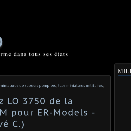
O
orme dans tous ses états
MILI
 miniatures de sapeurs pompiers
,
#Les miniatures militaires
,
 LO 3750 de la
M pour ER-Models -
é C.) ​