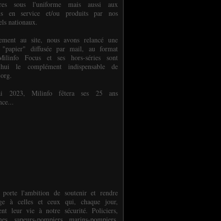
ures sous l'uniforme mais aussi aux
els en service et/ou produits par nos
els nationaux.
èlement au site, nous avons relancé une
 "papier" diffusée par mail, au format
ilinfo Focus et ses hors-séries sont
d'hui le complément indispensable de
.org.
 2023, Milinfo fêtera ses 25 ans
nce...
 porte l'ambition de soutenir et rendre
e à celles et ceux qui, chaque jour,
ent leur vie à notre sécurité. Policiers,
es, sapeurs-pompiers, marins-pompiers,