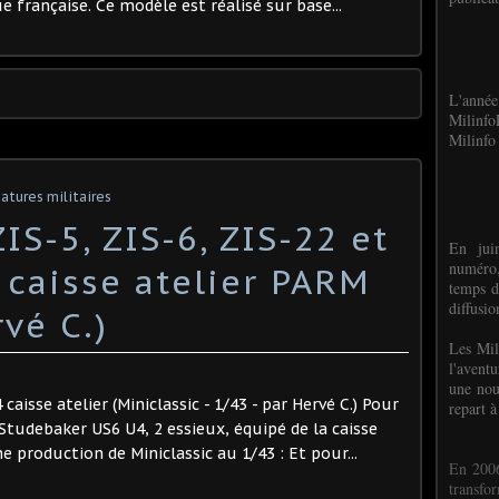
e française. Ce modèle est réalisé sur base...
L'anné
Milinf
Milinfo 
atures militaires
IS-5, ZIS-6, ZIS-22 et
En jui
numéro,
 caisse atelier PARM
temps d
diffusi
rvé C.)
Les Mil
l'avent
une nou
aisse atelier (Miniclassic - 1/43 - par Hervé C.) Pour
repart à
 Studebaker US6 U4, 2 essieux, équipé de la caisse
production de Miniclassic au 1/43 : Et pour...
En 2006
transf