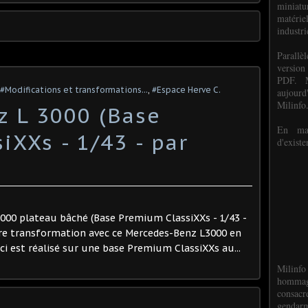
miniat
matéri
industri
P
arall
version
PDF. M
#Modifications et transformations...
,
#Espace Herve C.
aujour
Milinfo
 L 3000 (Base
En mai
iXXs - 1/43 - par
d'existe
3000 plateau bâché (Base Premium ClassiXXs - 1/43 -
tre transformation avec ce Mercedes-Benz L3000 en
-ci est réalisé sur une base Premium ClassiXXs au...
Milinfo
hommag
consacr
gendarm