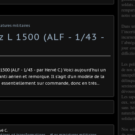
soldats.
rempart
notre so
Dans un
atures militaires
l’incer
 L 1500 (ALF - 1/43 -
incar
l’abnéga
jour co
difficil
Les poli
de nos 
1500 (ALF - 1/43 - par Hervé C.) Voici aujourd'hui un
interpe
ti aérien et remorque. Il s'agit d'un modèle de la
délinq
 essentiellement sur commande, donc en très...
sereine
dévoue
Les sap
eux, so
sans hé
naturell
solidari
Nos sol
vé C.
de nos f
tions et transformations...
,
#Les miniatures militaires