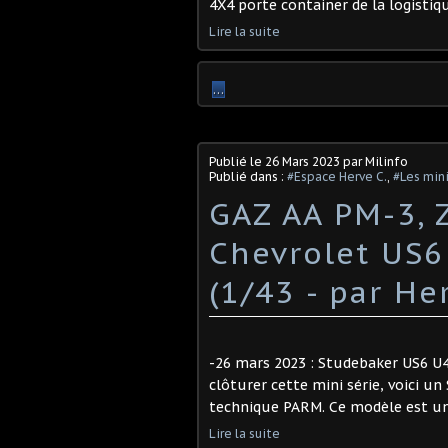
4X4 porte container de la logistiqu
Lire la suite
…
Publié le
26 Mars 2023
par Milinfo
Publié dans :
#Espace Herve C.
,
#Les mini
GAZ AA PM-3, Z
Chevrolet US6
(1/43 - par He
-26 mars 2023 : Studebaker US6 U4 c
clôturer cette mini série, voici un
technique PARM. Ce modèle est une 
Lire la suite