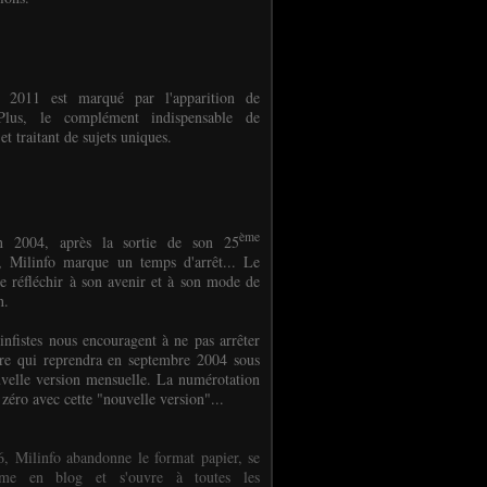
e 2011 est marqué par l'apparition de
oPlus, le complément indispensable de
et traitant de sujets uniques.
ème
n 2004, après la sortie de son 25
 Milinfo marque un temps d'arrêt... Le
e réfléchir à son avenir et à son mode de
on.
infistes nous encouragent à ne pas arrêter
ure qui reprendra en septembre 2004 sous
velle version mensuelle. La numérotation
 zéro avec cette "nouvelle version"...
, Milinfo abandonne le format papier, se
orme en blog et s'ouvre à toutes les