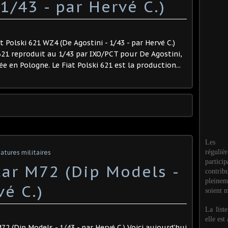
1/43 - par Hervé C.) ​
t Polski 621 WZ4 (De Agostini - 1/43 - par Hervé C.)
 621 reproduit au 1/43 par IXO/PCT pour De Agostini,
 en Pologne. Le Fiat Polski 621 est la production...
Les M
réguli
atures militaires
partic
car M72 (Dip Models -
contri
pleinem
é C.) ​
soient m
La list
elle est
M72 (Dip Models - 1/43 - par Hervé C.) Voici aujourd'hui