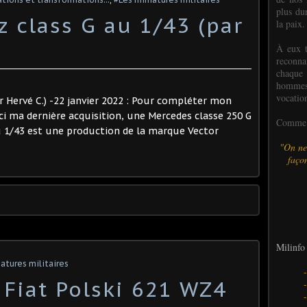
plus dur
 class G au 1/43 (par
la paix.
À eux t
reconn
chaque
hommes,
vocatio
Hervé C.) -22 janvier 2022 : Pour compléter mon
ici ma dernière acquisition, une Mercedes classe 250 G
Comme l
 1/43 est une production de la marque Vector
"On ne
façon
Milinfo 
atures militaires
 Fiat Polski 621 WZ4