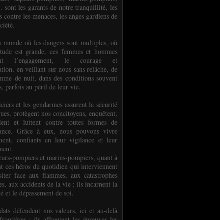
.. sont les garants de notre tranquillité, les
s contre les menaces, les anges gardiens de
ciété.
 monde où les dangers sont multiples, où
titude est grande, ces femmes et hommes
nent l’engagement, le courage et
tion, en veillant sur nous sans relâche, de
mme de nuit, dans des conditions souvent
es, parfois au péril de leur vie.
ciers et les gendarmes assurent la sécurité
rues, protègent nos concitoyens, enquêtent,
llent et luttent contre toutes formes de
uance. Grâce à eux, nous pouvons vivre
ment, confiants en leur vigilance et leur
ment.
eurs-pompiers et marins-pompiers, quant à
nt ces héros du quotidien qui interviennent
siter face aux flammes, aux catastrophes
es, aux accidents de la vie ; ils incarnent la
té et le dépassement de soi.
dats défendent nos valeurs, ici et au-delà
rontières ; ils affrontent les épreuves les