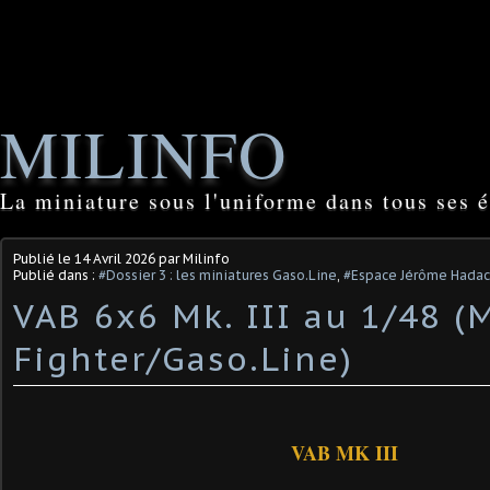
MILINFO
La miniature sous l'uniforme dans tous ses é
Publié le
14 Avril 2026
par Milinfo
Publié dans :
#Dossier 3 : les miniatures Gaso.Line
,
#Espace Jérôme Hada
VAB 6x6 Mk. III au 1/48 (
Fighter/Gaso.Line)
VAB MK III