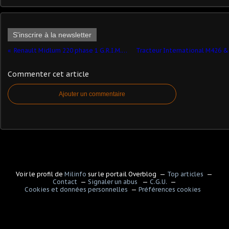
S'inscrire à la newsletter
Renault Midlum 220 phase 1 G.R.I.M.P (Eligor - 1/43 - par Stéphane) ​
Commenter cet article
Ajouter un commentaire
Voir le profil de
Milinfo
sur le portail Overblog
Top articles
Contact
Signaler un abus
C.G.U.
Cookies et données personnelles
Préférences cookies