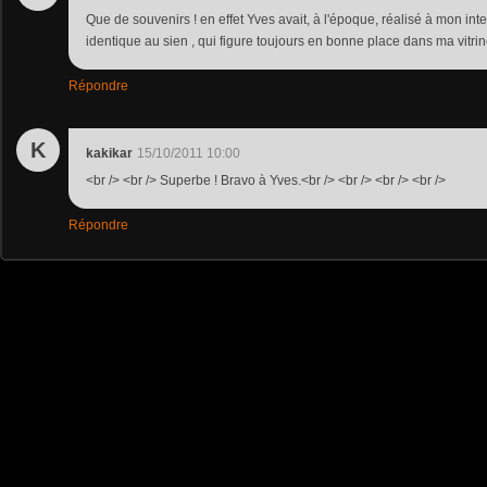
Que de souvenirs ! en effet Yves avait, à l'époque, réalisé à mon in
identique au sien , qui figure toujours en bonne place dans ma vitrin
Répondre
K
kakikar
15/10/2011 10:00
<br /> <br /> Superbe ! Bravo à Yves.<br /> <br /> <br /> <br />
Répondre