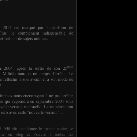
e 2011 est marqué par l'apparition de
oPlus, le complément indispensable de
et traitant de sujets uniques.
ème
n 2004, après la sortie de son 25
 Milinfo marque un temps d'arrêt... Le
e réfléchir à son avenir et à son mode de
on.
infistes nous encouragent à ne pas arrêter
ure qui reprendra en septembre 2004 sous
velle version mensuelle. La numérotation
 zéro avec cette "nouvelle version"...
, Milinfo abandonne le format papier, se
orme en blog et s'ouvre à toutes les