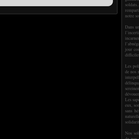
soldats.
rempart
notre so
Dans un
l’incer
incar
l’abnéga
jour co
difficil
Les poli
de nos 
interpe
délinq
sereine
dévoue
Les sap
eux, so
sans hé
naturell
solidari
Nos sol
de nos f