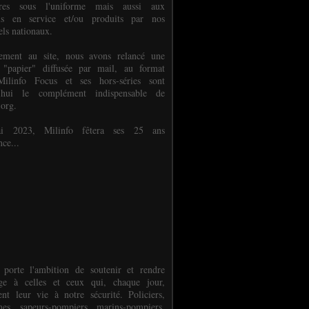
ures sous l'uniforme mais aussi aux
els en service et/ou produits par nos
els nationaux.
èlement au site, nous avons relancé une
 "papier" diffusée par mail, au format
ilinfo Focus et ses hors-séries sont
d'hui le complément indispensable de
.org.
 2023, Milinfo fêtera ses 25 ans
nce...
 porte l'ambition de soutenir et rendre
e à celles et ceux qui, chaque jour,
ent leur vie à notre sécurité. Policiers,
es, sapeurs-pompiers, marins-pompiers,