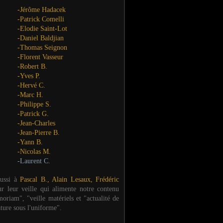
-Jérôme Hadacek
-Patrick Comelli
-Elodie Saint-Lot
-Daniel Baldjian
-Thomas Seignon
-Florent Vasseur
-Robert B.
-Yves P.
-Hervé C.
-Marc H.
-Philippe S.
-Patrick G.
-Jean-Charles
-Jean-Pierre B.
-Yann B.
-Nicolas M.
-Laurent C.
aussi à
Pascal B., Alain Lesaux, Frédéric
ur leur veille qui alimente notre contenu
oriam", "veille matériels et "actualité de
ature sous l'uniforme".