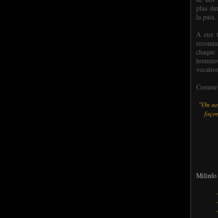
plus dur
la paix.
À eux t
reconn
chaque
hommes,
vocatio
Comme l
"On ne
façon
Milinfo 