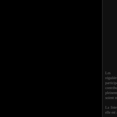
Les M
réguli
partic
contri
pleinem
soient m
La list
elle est