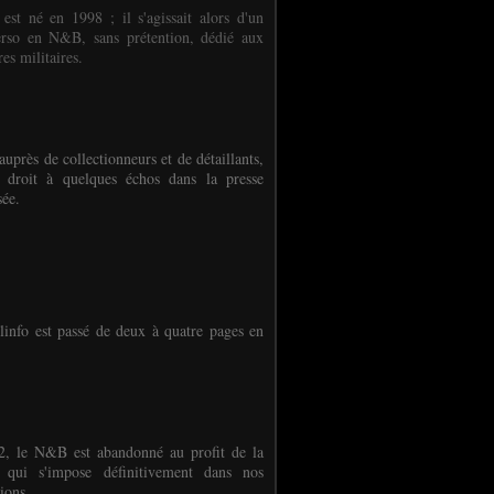
 est né en 1998 ; il s'agissait alors d'un
erso en N&B, sans prétention, dédié aux
es militaires.
auprès de collectionneurs et de détaillants,
 droit à quelques échos dans la presse
sée.
linfo est passé de deux à quatre pages en
, le N&B est abandonné au profit de la
r qui s'impose définitivement dans nos
ions.