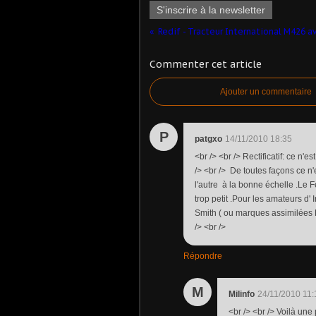
S'inscrire à la newsletter
Commenter cet article
Ajouter un commentaire
P
patgxo
14/11/2010 18:35
<br /> <br /> Rectificatif: ce n
/> <br /> De toutes façons ce n
l'autre à la bonne échelle .Le 
trop petit .Pour les amateurs d
Smith ( ou marques assimilées Har
/> <br />
Répondre
M
Milinfo
24/11/2010 11:
<br /> <br /> Voilà une 