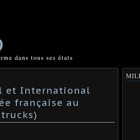
O
orme dans tous ses états
MILI
l et International
ée française au
trucks)