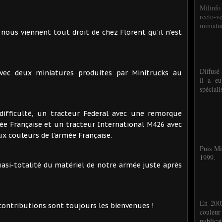
Milinfo
recto-v
miniatur
nous viennent tout droit de chez Florent qu'il n'est
Diffusé 
avec deux miniatures produites par Minitrucks au
il a eu
spéciali
difficulté, un tracteur Federal avec une remorque
mée Française et un tracteur International M426 avec
ux couleurs de l’armée Française.
Puis Mi
1999.
uasi-totalité du matériel de notre armée juste après
En 2002
 contributions sont toujours les bienvenues !
couleu
publicat