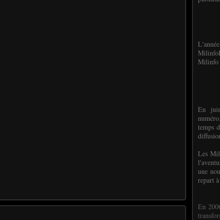
L'anné
Milinf
Milinfo 
En jui
numéro,
temps d
diffusi
Les Mil
l'avent
une nou
repart à
En 2006
transf