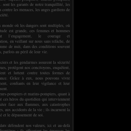
.. sont les garants de notre tranquillité, les
s contre les menaces, les anges gardiens de
ciété.
 monde où les dangers sont multiples, où
titude est grande, ces femmes et hommes
nent l’engagement, le courage et
tion, en veillant sur nous sans relâche, de
mme de nuit, dans des conditions souvent
es, parfois au péril de leur vie.
ciers et les gendarmes assurent la sécurité
rues, protègent nos concitoyens, enquêtent,
llent et luttent contre toutes formes de
uance. Grâce à eux, nous pouvons vivre
ment, confiants en leur vigilance et leur
ment.
eurs-pompiers et marins-pompiers, quant à
nt ces héros du quotidien qui interviennent
siter face aux flammes, aux catastrophes
es, aux accidents de la vie ; ils incarnent la
té et le dépassement de soi.
dats défendent nos valeurs, ici et au-delà
rontières ; ils affrontent les épreuves les