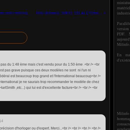
miniat
matéri
industri
Redif - Tracteur International M426 avec semi-remorque cargo au 1/48ème (Angégo)
Mini-diorama : SdKfz. 231 au 1/72ème (par Patrice Dauga)
P
arall
version
PDF. M
aujour
Milinfo
En mai
d'existe
'est pas du 1:48 ème mais c'est vendu pour du 1:50 ème .<br /> <br
'est pas grave puisque ces deux modèles ne sont ni l'un ni
Fédéral est beaucoup trop grand et l'International beaucoup<br />
' International je ne saurais trop recommander le modèle de chez
tSmith ,etc...) qui lui est d'excellente facture<br /> <br /> <br
Milinfo
hommag
14
consacr
gendarm
précision d'horloger ou d'expert. Merci...<br /> <br /> <br /> <br />