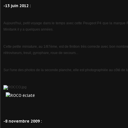
-13 juin 2012 :
Aujourd'hui, petit voyage dans le temps avec cette Peugeot P4 que la marqu
Minitank il y a quelques années.
Cette petite miniature, au 1/87ème, est de finition très correcte avec bon nombre
rétroviseurs, treuil, gyrophare, roue de secours...
Sur l'une des photos de la seconde planche, elle est photographiée au côté de la
-8 novembre 2009 :