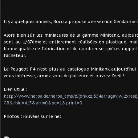
Il y a quelques années, Roco a proposé une version Gendarmeri
Alors bien sûr les miniatures de la gamme Minitank, aujour
sont au 1/87ème et entièrement réalisées en plastique, mais
bonne qualité de fabrication et de nombreuses pièces rapporté
l'acheteur.
La Peugeot P4 n'est plus au catalogue Minitank aujourd'hui 
vous intéresse, armez-vous de patience et ouvrez l'oeil !
Lien utile :
http://www.herpa.de/herpa_cms/(S(dnkxzj554arrugavjwj2xres)
GB&rbid=413&art=0&pg=1&print=0
Photos trouvées sur le net