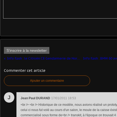
S'inscrire à la newsletter
Info flash : le Citroën C8 Gendarmerie de Norev est dispo
Commenter cet article
Ajouter un commentaire
J
Jean Paul DURAND
17/01/2011 18:53
<br /> <br /> Historique de ce modèle, nous avions réalisé un prot
celui ci nous fut volé au cours d'un salon, le moule de la caisse éxis
commercialisé sous forme de<br /> transkit, à l'époque on trouvait 4