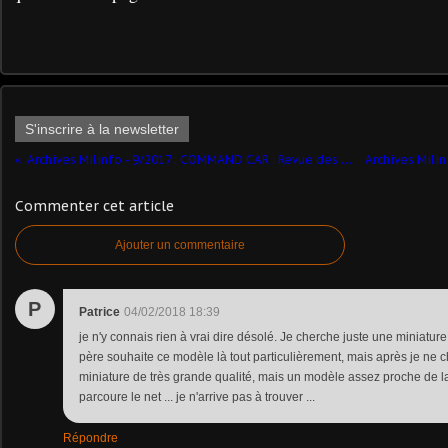
S'inscrire à la newsletter
Archives Milinfo - 9/2017 : COMMAND CAR : Revue des troupes ! (par Jérôme Hadacek)
Commenter cet article
Ajouter un commentaire
P
Patrice
04/02/2018 18:39
je n'y connais rien à vrai dire désolé. Je cherche juste une miniatur
père souhaite ce modèle là tout particulièrement, mais après je ne
miniature de très grande qualité, mais un modèle assez proche de la 
parcoure le net ... je n'arrive pas à trouver ...
Répondre