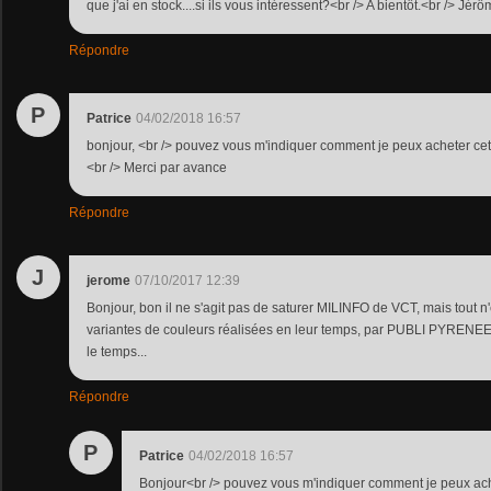
que j'ai en stock....si ils vous intéressent?<br /> A bientôt.<br /> Jér
Répondre
P
Patrice
04/02/2018 16:57
bonjour, <br /> pouvez vous m'indiquer comment je peux acheter cette
<br /> Merci par avance
Répondre
J
jerome
07/10/2017 12:39
Bonjour, bon il ne s'agit pas de saturer MILINFO de VCT, mais tout n'es
variantes de couleurs réalisées en leur temps, par PUBLI PYRENEES.
le temps...
Répondre
P
Patrice
04/02/2018 16:57
Bonjour<br /> pouvez vous m'indiquer comment je peux achet