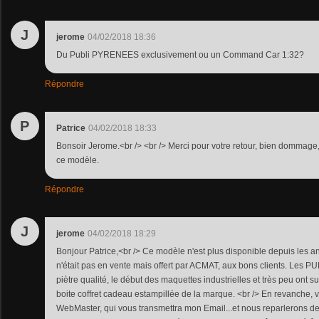
J
jerome
04/02/2018 18:36
Du Publi PYRENEES exclusivement ou un Command Car 1:32?
Répondre
P
Patrice
04/02/2018 18:33
Bonsoir Jerome.<br /> <br /> Merci pour votre retour, bien dommage
ce modèle.
Répondre
J
jerome
04/02/2018 18:29
Bonjour Patrice,<br /> Ce modèle n'est plus disponible depuis les anné
n'était pas en vente mais offert par ACMAT, aux bons clients. Les
piètre qualité, le début des maquettes industrielles et très peu ont s
boite coffret cadeau estampillée de la marque. <br /> En revanche, 
WebMaster, qui vous transmettra mon Email...et nous reparlerons 