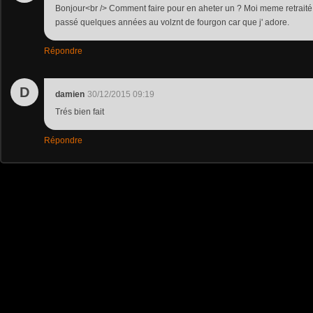
Bonjour<br /> Comment faire pour en aheter un ? Moi meme retraité 
passé quelques années au volznt de fourgon car que j' adore.
Répondre
D
damien
30/12/2015 09:19
Trés bien fait
Répondre