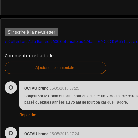
S'inscrire à la newsletter
Collector : Alfa Roméo 2500 Coloniale au 1/43ème (ABC)
Commenter cet article
Ajouter un commentaire
O
OCTAU bruno
15/05/2018 17:25
Bonjour<br /> Comment faire pour en acheter un ? Moi meme retraité
passé quelques années au volant de fourgon car que j' adore.
Répondre
O
OCTAU bruno
15/05/2018 17:24