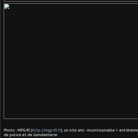
Photo : MPG43 (
http://mgp43.fr
), un site ami -incontournable !- entière
de police et de Gendarmerie