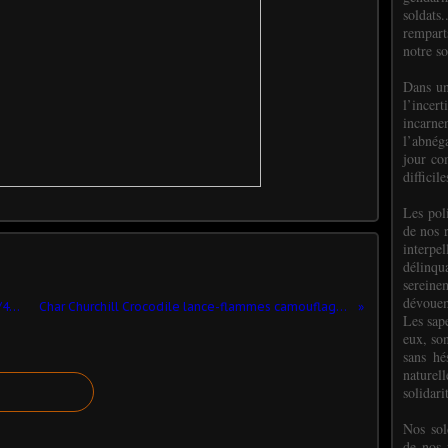
soldats.
rempart
notre so
Dans un
l’incer
incar
l’abnéga
jour co
difficil
Les poli
de nos 
interpe
délinq
sereine
dévoue
canon automoteur Bishop 25 pdr au 1/48ème...
Char Churchill Crocodile lance-flammes camouflage hiver...
Les sap
eux, so
sans hé
naturell
solidari
Nos sol
de nos f