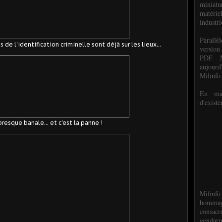
miniat
matéri
industri
P
arall
e l'identification criminelle sont déjà sur les lieux...
version
PDF. M
aujour
Milinfo
En mai
d'existe
resque banale... et c'est la panne !
Milinfo
hommag
consacr
gendarm