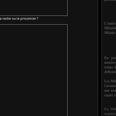
la vache ou le prisonnier ?
L'anné
Milinf
Milinfo 
En jui
numéro,
temps d
diffusi
Les Mil
l'avent
une nou
repart à
En 2006
transf