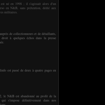
 est né en 1998 ; il s'agissait alors d'un
erso en N&B, sans prétention, dédié aux
es militaires.
auprès de collectionneurs et de détaillants,
 droit à quelques échos dans la presse
sée.
linfo est passé de deux à quatre pages en
, le N&B est abandonné au profit de la
r qui s'impose définitivement dans nos
ions.