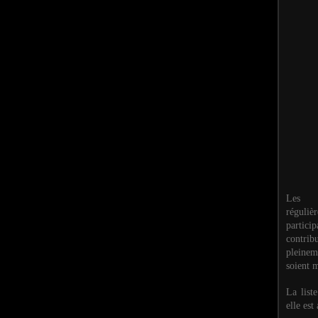
Les M
réguli
partic
contri
pleinem
soient m
La list
elle est