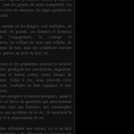
.. sont les garants de notre tranquillité, les
s contre les menaces, les anges gardiens de
ciété.
 monde où les dangers sont multiples, où
titude est grande, ces femmes et hommes
nent l’engagement, le courage et
tion, en veillant sur nous sans relâche, de
mme de nuit, dans des conditions souvent
es, parfois au péril de leur vie.
ciers et les gendarmes assurent la sécurité
rues, protègent nos concitoyens, enquêtent,
llent et luttent contre toutes formes de
uance. Grâce à eux, nous pouvons vivre
ment, confiants en leur vigilance et leur
ment.
eurs-pompiers et marins-pompiers, quant à
nt ces héros du quotidien qui interviennent
siter face aux flammes, aux catastrophes
es, aux accidents de la vie ; ils incarnent la
té et le dépassement de soi.
dats défendent nos valeurs, ici et au-delà
rontières ; ils affrontent les épreuves les