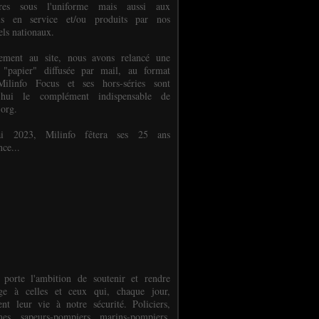
ures sous l'uniforme mais aussi aux
els en service et/ou produits par nos
els nationaux.
èlement au site, nous avons relancé une
 "papier" diffusée par mail, au format
ilinfo Focus et ses hors-séries sont
d'hui le complément indispensable de
.org.
 2023, Milinfo fêtera ses 25 ans
nce...
 porte l'ambition de soutenir et rendre
e à celles et ceux qui, chaque jour,
ent leur vie à notre sécurité. Policiers,
es, sapeurs-pompiers, marins-pompiers,