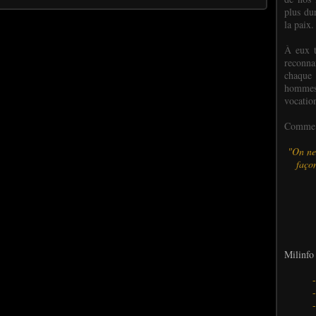
plus dur
la paix.
À eux t
reconn
chaque
hommes,
vocatio
Comme l
"On ne
façon
Milinfo 