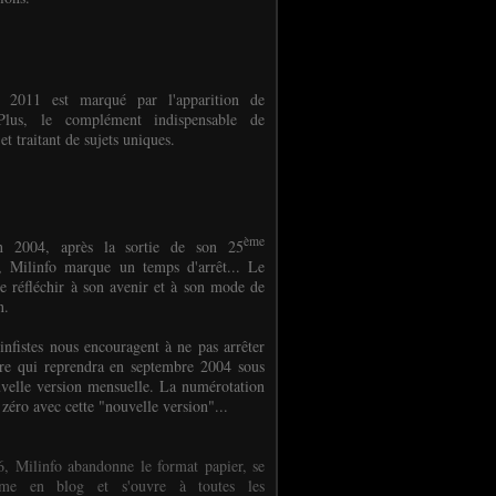
e 2011 est marqué par l'apparition de
oPlus, le complément indispensable de
et traitant de sujets uniques.
ème
n 2004, après la sortie de son 25
 Milinfo marque un temps d'arrêt... Le
e réfléchir à son avenir et à son mode de
on.
infistes nous encouragent à ne pas arrêter
ure qui reprendra en septembre 2004 sous
velle version mensuelle. La numérotation
 zéro avec cette "nouvelle version"...
, Milinfo abandonne le format papier, se
orme en blog et s'ouvre à toutes les