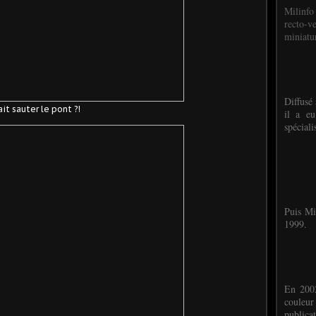
Milinfo
recto-v
miniatur
Diffusé 
ait sauter le pont ?!
il a eu
spéciali
Puis Mi
1999.
En 2002
couleu
publicat