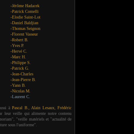
-Jérôme Hadacek
-Patrick Comelli
-Elodie Saint-Lot
-Daniel Baldjian
-Thomas Seignon
-Florent Vasseur
-Robert B.
-Yves P.
-Hervé C.
-Marc H.
-Philippe S.
-Patrick G.
-Jean-Charles
-Jean-Pierre B.
-Yann B.
-Nicolas M.
-Laurent C.
aussi à
Pascal B., Alain Lesaux, Frédéric
ur leur veille qui alimente notre contenu
oriam", "veille matériels et "actualité de
ature sous l'uniforme".