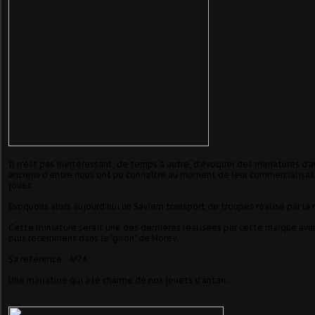
Il n'est pas inintéressant, de temps à autre, d'évoquer des miniatures d'a
anciens d'entre nous ont pu connaître au moment de leur commercialisat
jouet.
Évoquons alors aujourd'hui un Saviem transport de troupes réalisé par la 
Cette miniature serait une des dernières réalisées par cette marque ava
plus récemment dans le "giron" de Norev...
Sa référence : 4/74.
Une miniature qui a le charme de nos jouets d'antan...