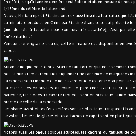
En effet, jusqu'à l'année dernière seul Solido était en mesure de nous 
1/43ème du célèbre 4x4 allemand.
Depuis, Minichamps et Starline ont eux-aussi inscrit à leur catalogue l'
La miniature produite en Chine par Starline étant celle qui présente le 
(une donnée à laquelle nous sommes très attachée), c'est par ell
"présentations".
Vendue une vingtaine d'euros, cette miniature est disponible en livreé
capote.
Autant dire que pour le prix, Starline fait fort et que nous sommes to
petite miniature qui souffre uniquement de l'absence de marquages mili
La carrosserie du modèle que nous avons étudié est en métal peint en ve
La châssis, les enjoliveurs de roues, le pare choc avant, la grille d
parebrise, les sièges, la capote repliée... sont en plastique teinté dan
proche de celle de la carrosserie.
Les phares avant et les feux arrières sont en plastique transparent blanc
Le volant, les essuie-glaces et les attaches de capot sont en plastique r
Notons aussi les pneus souples sculptés, les cadrans du tableau de bo