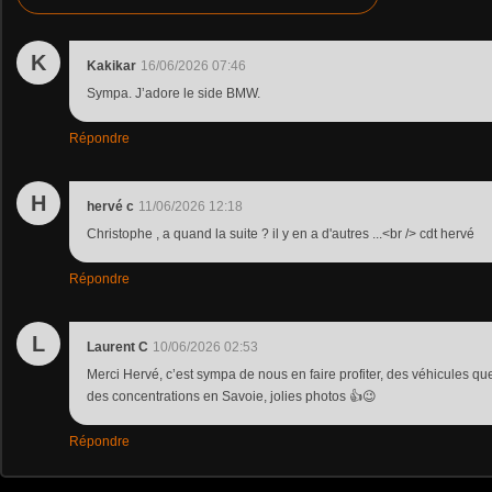
K
Kakikar
16/06/2026 07:46
Sympa. J’adore le side BMW.
Répondre
H
hervé c
11/06/2026 12:18
Christophe , a quand la suite ? il y en a d'autres ...<br /> cdt hervé
Répondre
L
Laurent C
10/06/2026 02:53
Merci Hervé, c’est sympa de nous en faire profiter, des véhicules qu
des concentrations en Savoie, jolies photos 👍😉
Répondre