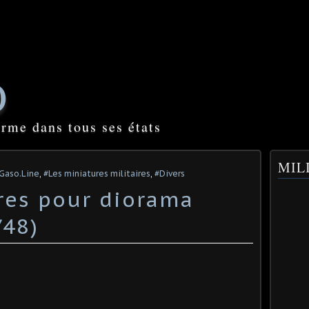
O
orme dans tous ses états
MILI
 Gaso.Line
,
#Les miniatures militaires
,
#Divers
ires pour diorama
/48)