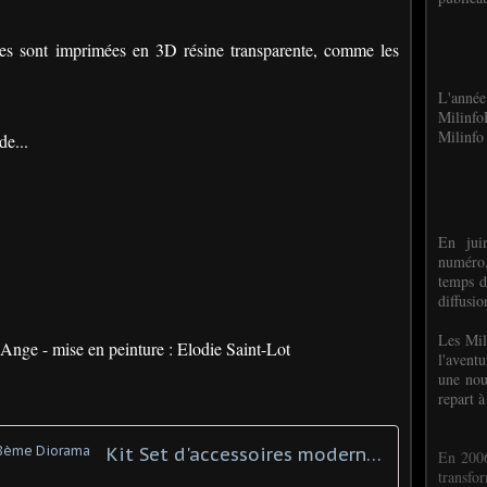
èces sont imprimées en 3D résine transparente, comme les
L'anné
Milinf
Milinfo 
de...
En jui
numéro,
temps d
diffusi
Les Mil
nge - mise en peinture : Elodie Saint-Lot
l'avent
une nou
repart à
Kit Set d'accessoires moderne 1/48ème Diorama
En 2006
transf