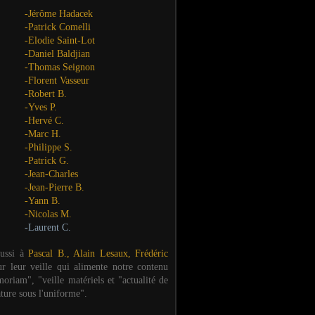
-Jérôme Hadacek
-Patrick Comelli
-Elodie Saint-Lot
-Daniel Baldjian
-Thomas Seignon
-Florent Vasseur
-Robert B.
-Yves P.
-Hervé C.
-Marc H.
-Philippe S.
-Patrick G.
-Jean-Charles
-Jean-Pierre B.
-Yann B.
-Nicolas M.
-Laurent C.
aussi à
Pascal B., Alain Lesaux, Frédéric
ur leur veille qui alimente notre contenu
oriam", "veille matériels et "actualité de
ature sous l'uniforme".