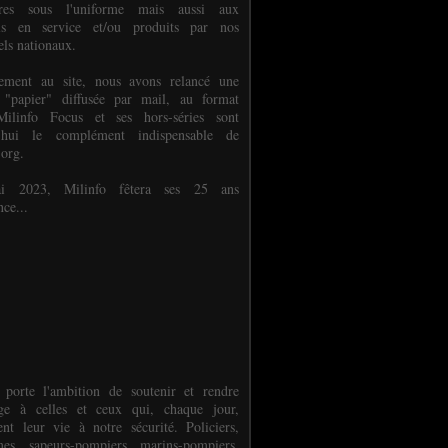
ures sous l'uniforme mais aussi aux
els en service et/ou produits par nos
els nationaux.
èlement au site, nous avons relancé une
 "papier" diffusée par mail, au format
ilinfo Focus et ses hors-séries sont
d'hui le complément indispensable de
.org.
 2023, Milinfo fêtera ses 25 ans
nce...
 porte l'ambition de soutenir et rendre
e à celles et ceux qui, chaque jour,
ent leur vie à notre sécurité. Policiers,
es, sapeurs-pompiers, marins-pompiers,