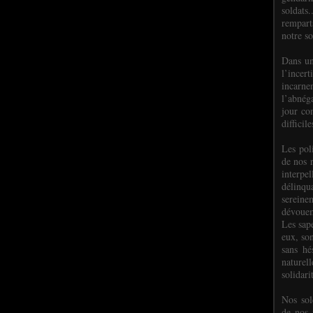
soldats.
rempart
notre so
Dans un
l’incer
incar
l’abnéga
jour co
difficil
Les poli
de nos 
interpe
délinq
sereine
dévoue
Les sap
eux, so
sans hé
naturell
solidari
Nos sol
de nos f