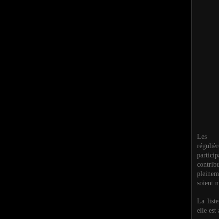
Les M
réguli
partic
contri
pleinem
soient m
La list
elle est