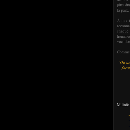
plus dur
la paix.
À eux t
reconn
chaque
hommes,
vocatio
Comme l
"On ne
façon
Milinfo 