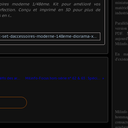
miniat
ssoires moderne 1/48ème. Kit pour amélioré vos
matéri
erfection. Conçu et imprimé en 3D pour plus de
industri
en r...
P
arall
version
PDF. M
https://www.promodels.eu/kit-set-daccessoires-moderne-148eme-diorama-xml-352_362_385-4856.html
aujour
Milinfo
En mai
d'existe
Trucks & Tanks hors-série n°49 : Les défis des armées européennes
Milinfo-Focus hors-série n° 62 & 65 : Spécial 14 juillet 2025
Milinfo
hommag
consacr
gendarm