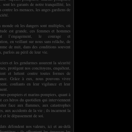
.. sont les garants de notre tranquillité, les
s contre les menaces, les anges gardiens de
ciété.
 monde où les dangers sont multiples, où
titude est grande, ces femmes et hommes
nent l’engagement, le courage et
tion, en veillant sur nous sans relâche, de
mme de nuit, dans des conditions souvent
es, parfois au péril de leur vie.
ciers et les gendarmes assurent la sécurité
rues, protègent nos concitoyens, enquêtent,
llent et luttent contre toutes formes de
uance. Grâce à eux, nous pouvons vivre
ment, confiants en leur vigilance et leur
ment.
eurs-pompiers et marins-pompiers, quant à
nt ces héros du quotidien qui interviennent
siter face aux flammes, aux catastrophes
es, aux accidents de la vie ; ils incarnent la
té et le dépassement de soi.
dats défendent nos valeurs, ici et au-delà
rontières ; ils affrontent les épreuves les