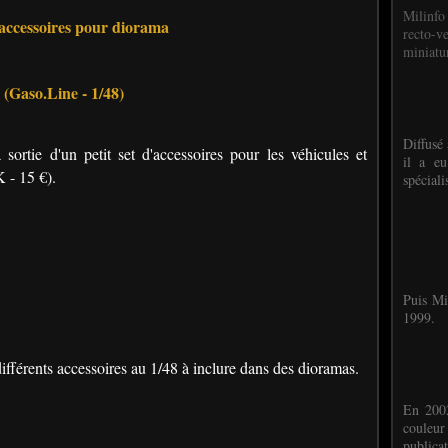
Milinfo
'accessoires pour diorama
recto-v
miniatur
(Gaso.Line - 1/48)
Diffusé 
sortie d'un petit set d'accessoires pour les véhicules et
il a eu
 - 15 €).
spéciali
Puis Mi
1999.
fférents accessoires au 1/48 à inclure dans des dioramas.
En 2002
couleu
publicat