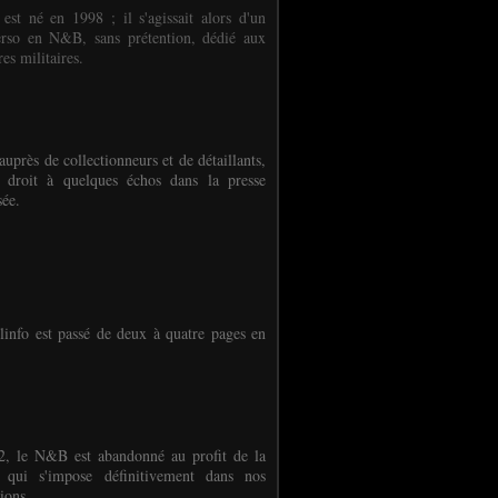
 est né en 1998 ; il s'agissait alors d'un
erso en N&B, sans prétention, dédié aux
es militaires.
auprès de collectionneurs et de détaillants,
 droit à quelques échos dans la presse
sée.
linfo est passé de deux à quatre pages en
, le N&B est abandonné au profit de la
r qui s'impose définitivement dans nos
ions.