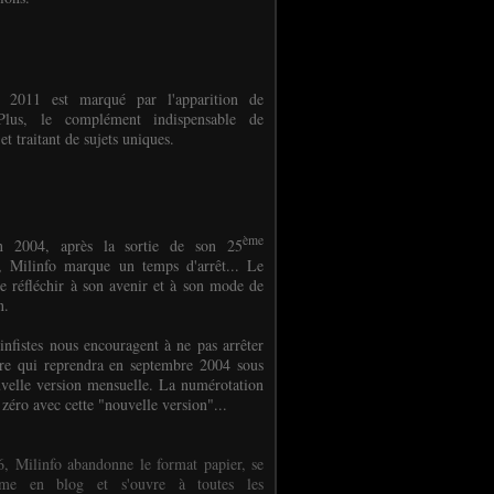
e 2011 est marqué par l'apparition de
oPlus, le complément indispensable de
et traitant de sujets uniques.
ème
n 2004, après la sortie de son 25
 Milinfo marque un temps d'arrêt... Le
e réfléchir à son avenir et à son mode de
on.
infistes nous encouragent à ne pas arrêter
ure qui reprendra en septembre 2004 sous
velle version mensuelle. La numérotation
 zéro avec cette "nouvelle version"...
, Milinfo abandonne le format papier, se
orme en blog et s'ouvre à toutes les