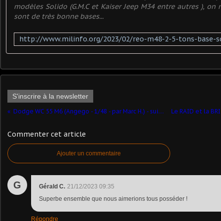
modèles Solido (G.M.C et Kaiser Jeep M34 entre autres ), on n
sont de très bonne bases...
S'inscrire à la newsletter
Dodge WC 55 M6 (Angego - 1/48 - par Marc H.) ​- suite et fin
Commenter cet article
Ajouter un commentaire
G
Gérald C.
21/12/2023 09:35
Superbe ensemble que nous aimerions tous posséder !
Répondre