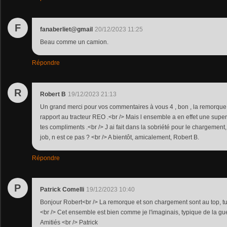
F
fanaberliet@gmail
20/12/2023 11:25
Beau comme un camion.
Répondre
R
Robert B
19/12/2023 21:13
Un grand merci pour vos commentaires à vous 4 , bon , la remorque
rapport au tracteur REO .<br /> Mais l ensemble a en effet une super 
tes compliments .<br /> J ai fait dans la sobriété pour le chargement, 
job, n est ce pas ? <br /> A bientôt, amicalement, Robert B.
Répondre
P
Patrick Comelli
19/12/2023 10:40
Bonjour Robert<br /> La remorque et son chargement sont au top, tu as
<br /> Cet ensemble est bien comme je l'imaginais, typique de la gu
Amitiés <br /> Patrick