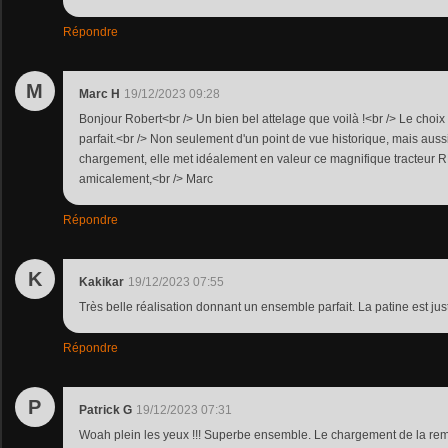
Répondre
M
Marc H
19/12/2023 09:28
Bonjour Robert<br /> Un bien bel attelage que voilà !<br /> Le choix
parfait.<br /> Non seulement d'un point de vue historique, mais auss
chargement, elle met idéalement en valeur ce magnifique tracteur R
amicalement,<br /> Marc
Répondre
K
Kakikar
19/12/2023 07:55
Très belle réalisation donnant un ensemble parfait. La patine est jus
Répondre
P
Patrick G
19/12/2023 07:31
Woah plein les yeux !!! Superbe ensemble. Le chargement de la re