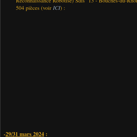
Reconnaissance Robotisé) Sdis "13 - Bouches-du-Rhône
504 pièces (voir
ICI
) :
-
29/31 mars 2024
: