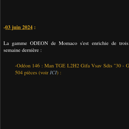
-
03 juin 2024
:
La gamme ODEON de Momaco s'est enrichie de trois
semaine dernière :
-Odéon 146 : Man TGE L2H2 Gifa Vsav Sdis "30 - Gar
504 pièces (voir
ICI
) :