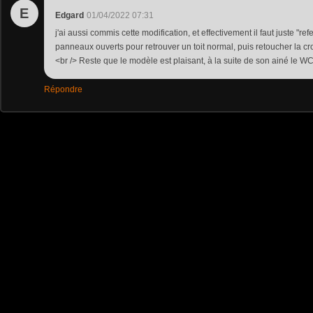
E
Edgard
01/04/2022 07:31
j'ai aussi commis cette modification, et effectivement il faut juste "re
panneaux ouverts pour retrouver un toit normal, puis retoucher la cr
<br /> Reste que le modèle est plaisant, à la suite de son ainé le W
Répondre