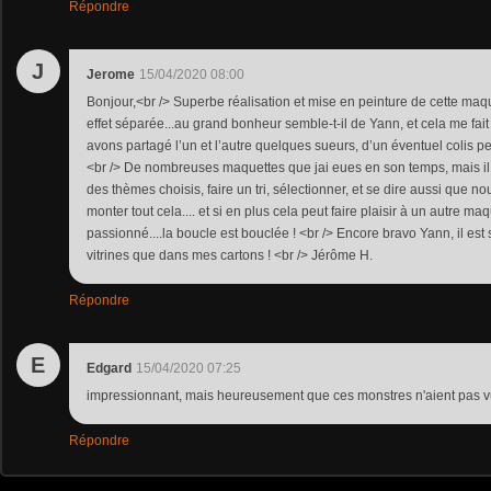
Répondre
J
Jerome
15/04/2020 08:00
Bonjour,<br /> Superbe réalisation et mise en peinture de cette maqu
effet séparée...au grand bonheur semble-t-il de Yann, et cela me fait
avons partagé l’un et l’autre quelques sueurs, d’un éventuel colis perd
<br /> De nombreuses maquettes que jai eues en son temps, mais il f
des thèmes choisis, faire un tri, sélectionner, et se dire aussi que n
monter tout cela.... et si en plus cela peut faire plaisir à un autre ma
passionné....la boucle est bouclée ! <br /> Encore bravo Yann, il est
vitrines que dans mes cartons ! <br /> Jérôme H.
Répondre
E
Edgard
15/04/2020 07:25
impressionnant, mais heureusement que ces monstres n'aient pas vu l
Répondre