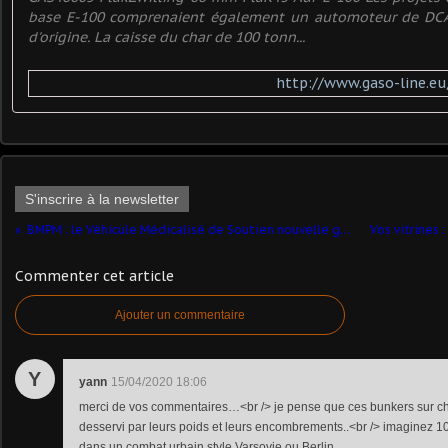
base E-100 comprenaient également un automoteur de DCA
d'origine. La caisse du char de 100 tonn...
http://www.gaso-line.e
S'inscrire à la newsletter
BMPM : le Véhicule Médicalisé de Soutien nouvelle génération
Commenter cet article
Ajouter un commentaire
Y
yann
15/04/2020 18:06
merci de vos commentaires…<br /> je pense que ces bunkers sur chen
desservi par leurs poids et leurs encombrements..<br /> imaginez 1
dans un combat urbain style Varsovie ou Berlin...