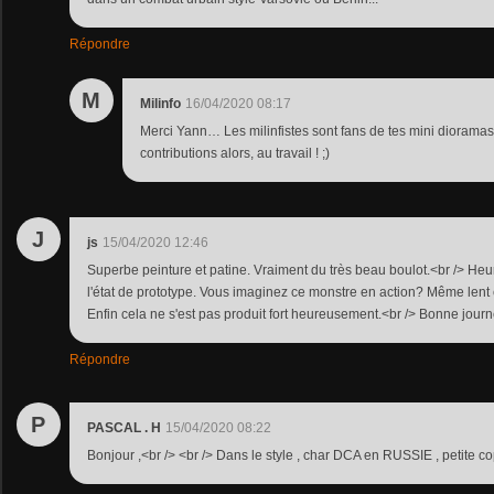
Répondre
M
Milinfo
16/04/2020 08:17
Merci Yann… Les milinfistes sont fans de tes mini dioramas
contributions alors, au travail ! ;)
J
js
15/04/2020 12:46
Superbe peinture et patine. Vraiment du très beau boulot.<br /> Heu
l'état de prototype. Vous imaginez ce monstre en action? Même lent et 
Enfin cela ne s'est pas produit fort heureusement.<br /> Bonne journée
Répondre
P
PASCAL . H
15/04/2020 08:22
Bonjour ,<br /> <br /> Dans le style , char DCA en RUSSIE , petite c