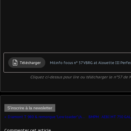
Télécharger
Milinfo focus n° 57 VBRG at Alouette III Perfe
Cliquez ci-dessus pour lire ou télécharger le n°57 de 
S'inscrire à la newsletter
Diamont T 980 & remorque "Low loader" (Alan Smith - 1/48 - par Marc H.) ​
Commenter cet article