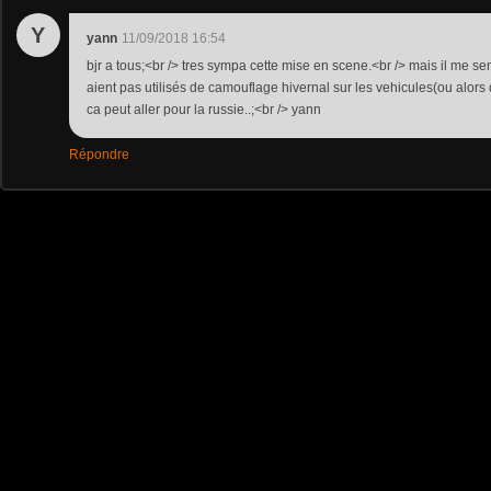
Y
yann
11/09/2018 16:54
bjr a tous;<br /> tres sympa cette mise en scene.<br /> mais il me 
aient pas utilisés de camouflage hivernal sur les vehicules(ou alor
ca peut aller pour la russie..;<br /> yann
Répondre