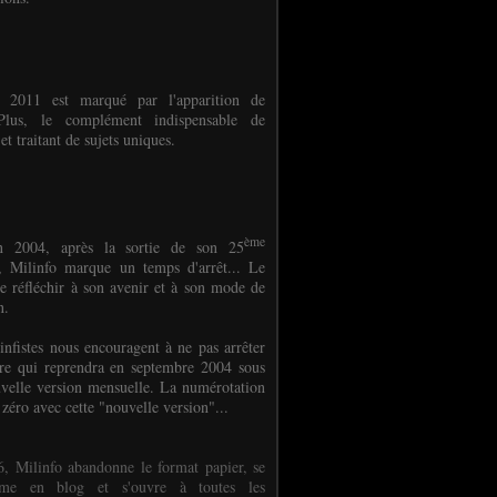
e 2011 est marqué par l'apparition de
oPlus, le complément indispensable de
et traitant de sujets uniques.
ème
n 2004, après la sortie de son 25
 Milinfo marque un temps d'arrêt... Le
e réfléchir à son avenir et à son mode de
on.
infistes nous encouragent à ne pas arrêter
ure qui reprendra en septembre 2004 sous
velle version mensuelle. La numérotation
 zéro avec cette "nouvelle version"...
, Milinfo abandonne le format papier, se
orme en blog et s'ouvre à toutes les