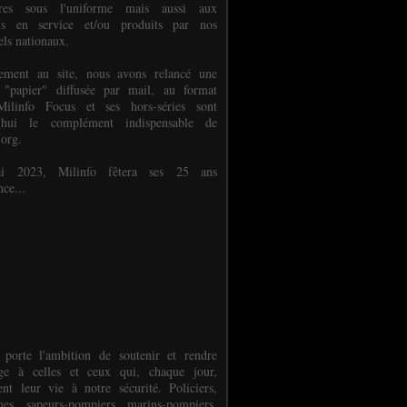
ures sous l'uniforme mais aussi aux
els en service et/ou produits par nos
els nationaux.
èlement au site, nous avons relancé une
 "papier" diffusée par mail, au format
ilinfo Focus et ses hors-séries sont
d'hui le complément indispensable de
.org.
 2023, Milinfo fêtera ses 25 ans
nce...
 porte l'ambition de soutenir et rendre
e à celles et ceux qui, chaque jour,
ent leur vie à notre sécurité. Policiers,
es, sapeurs-pompiers, marins-pompiers,