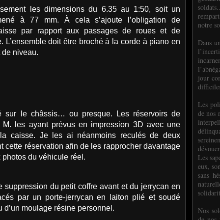
soldats.
eusement les dimensions du 6.35 au 1:50, soit un
rempart
né à 77 mm. À cela s’ajoute l’obligation de
notre so
 caisse par rapport aux passages de roues et de
e. L’ensemble doit être broché à la corde à piano en
Dans un
l’incer
t de niveau.
incar
l’abnéga
jour co
difficil
Les poli
de nos 
lisé sur le châssis… ou presque. Les réservoirs de
interpe
s M. les ayant prévus en impression 3D avec une
délinq
 la caisse. Je les ai néanmoins reculés de deux
sereine
t cette réservation afin de les rapprocher davantage
dévoue
Les sap
photos du véhicule réel.
eux, so
sans hé
naturell
de suppression du petit coffre avant et du jerrycan en
solidari
és par un porte-jerrycan en laiton plié et soudé
ssu d’un moulage résine personnel.
Nos sol
de nos f