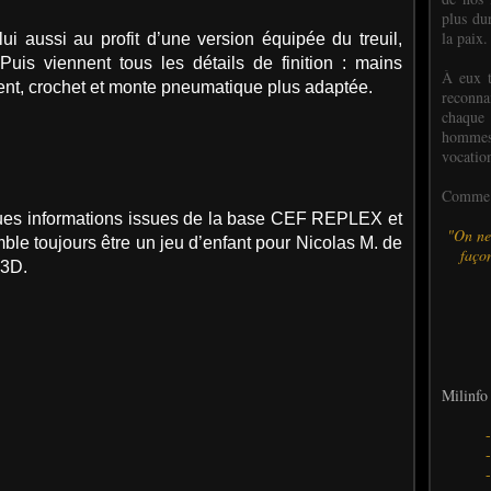
plus dur
la paix.
 lui aussi au profit d’une version équipée du treuil,
Puis viennent tous les détails de finition : mains
À eux t
nt, crochet et monte pneumatique plus adaptée.
reconn
chaque
hommes,
vocatio
Comme l
ques informations issues de la base CEF REPLEX et
"On ne
ble toujours être un jeu d’enfant pour Nicolas M. de
façon
 3D.
Milinfo 