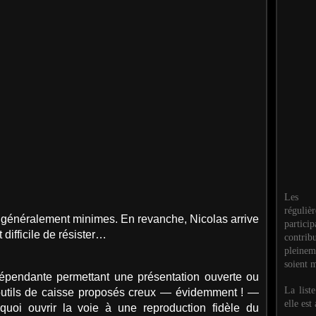
Les M
réguli
t généralement minimes. En revanche, Nicolas arrive
partic
 difficile de résister…
contri
pleinem
soient m
indépendante permettant une présentation ouverte ou
La list
 outils de caisse proposés creux — évidemment ! —
elle est
uoi ouvrir la voie à une reproduction fidèle du