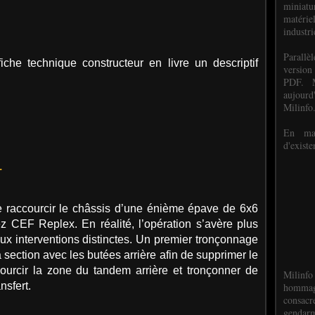
miniat
matéri
industri
P
arall
iche technique constructeur en livre un descriptif
version
PDF. M
aujour
Milinfo
En mai
d'existe
.
de raccourcir le châssis d’une énième épave de 6x6
z CEF Replex. En réalité, l’opération s’avère plus
eux interventions distinctes. Un premier tronçonnage
 section avec les butées arrière afin de supprimer le
ccourcir la zone du tandem arrière et tronçonner de
Milinfo
nsfert.
hommag
consacr
gendarm