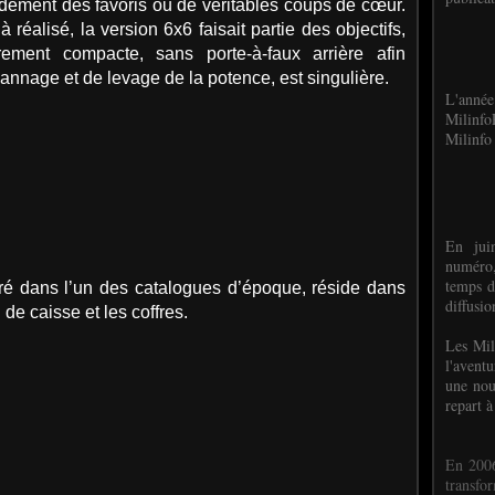
dement des favoris ou de véritables coups de cœur.
réalisé, la version 6x6 faisait partie des objectifs,
èrement compacte, sans porte-à-faux arrière afin
nnage et de levage de la potence, est singulière.
L'anné
Milinf
Milinfo 
En jui
numéro,
temps d
stré dans l’un des catalogues d’époque, réside dans
diffusi
 de caisse et les coffres.
Les Mil
l'avent
une nou
repart à
En 2006
transf