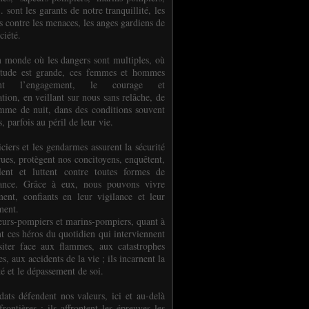
.. sont les garants de notre tranquillité, les
s contre les menaces, les anges gardiens de
ciété.
 monde où les dangers sont multiples, où
titude est grande, ces femmes et hommes
nent l’engagement, le courage et
tion, en veillant sur nous sans relâche, de
mme de nuit, dans des conditions souvent
es, parfois au péril de leur vie.
ciers et les gendarmes assurent la sécurité
rues, protègent nos concitoyens, enquêtent,
llent et luttent contre toutes formes de
uance. Grâce à eux, nous pouvons vivre
ment, confiants en leur vigilance et leur
ment.
eurs-pompiers et marins-pompiers, quant à
nt ces héros du quotidien qui interviennent
siter face aux flammes, aux catastrophes
es, aux accidents de la vie ; ils incarnent la
té et le dépassement de soi.
dats défendent nos valeurs, ici et au-delà
rontières ; ils affrontent les épreuves les