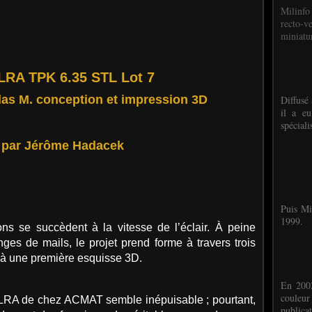
Milinfo
recto-v
miniatur
RA TPK 6.35 STL Lot 7
as M. conception et impression 3D
Diffusé 
il a eu
spéciali
- par Jérôme Hadacek
Puis Mi
1999.
ons se succèdent à la vitesse de l’éclair. À peine
es de mails, le projet prend forme à travers trois
r à une première esquisse 3D.
En 2002
couleu
RA de chez ACMAT semble inépuisable ; pourtant,
publicat