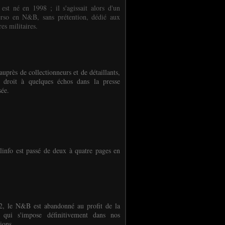
 est né en 1998 ; il s'agissait alors d'un
erso en N&B, sans prétention, dédié aux
es militaires.
auprès de collectionneurs et de détaillants,
 droit à quelques échos dans la presse
sée.
linfo est passé de deux à quatre pages en
, le N&B est abandonné au profit de la
r qui s'impose définitivement dans nos
ions.