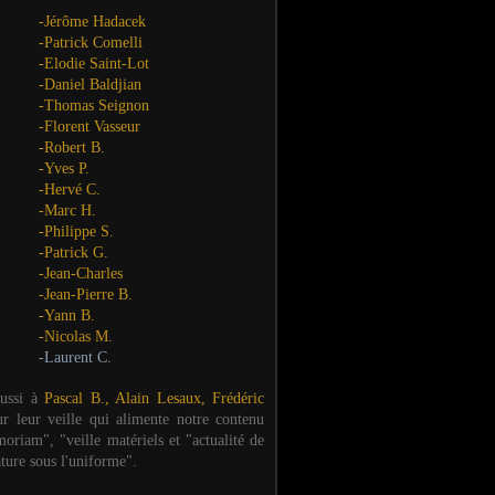
-Jérôme Hadacek
-Patrick Comelli
-Elodie Saint-Lot
-Daniel Baldjian
-Thomas Seignon
-Florent Vasseur
-Robert B.
-Yves P.
-Hervé C.
-Marc H.
-Philippe S.
-Patrick G.
-Jean-Charles
-Jean-Pierre B.
-Yann B.
-Nicolas M.
-Laurent C.
aussi à
Pascal B., Alain Lesaux, Frédéric
ur leur veille qui alimente notre contenu
oriam", "veille matériels et "actualité de
ature sous l'uniforme".