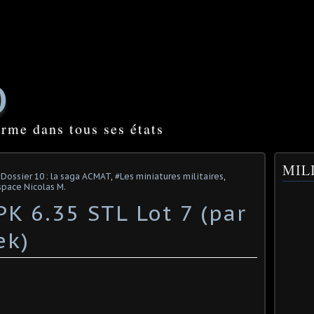
O
orme dans tous ses états
MILI
#Dossier 10 : la saga ACMAT
,
#Les miniatures militaires
,
space Nicolas M.
K 6.35 STL Lot 7 (par
ek)